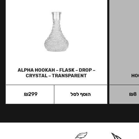
ALPHA HOOKAH – FLASK – DROP –
CRYSTAL – TRANSPARENT
HO
8
₪
הוסף לסל
299
₪