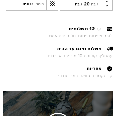
20
זכוכית
חומר
גובה
גובה
12 תשלומים
עד
לורם איפסום פסום דולור סיט אמט
משלוח חינם עד הבית
עמחליף קולורס 10 מונפרד אדנדום
אחריות
קונסקטורר קוואזי במר מודוף