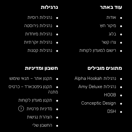
עוד באתר
נרגילות
אודות
נרגילות רוסיות
מיקור חוץ
נרגילות נירוסטה
בלוג
נרגילות מיוחדות
צרו קשר
נרגילות יוקרתיות
רישום למועדון לקוחות
נרגילות קטנות
מתוגים מובילים
חשבון ומדיניות
נרגילות Alpha Hookah
תקנון אתר – תנאי שימוש
נרגילות Amy Deluxe
תקנון גיפטכארד – כרטיס
מתנה
HOOB
תקנון מועדון לקוחות
Conceptic Design
מדיניות פרטיות
?
DSH
הצהרת נגישות
החשבון שלי