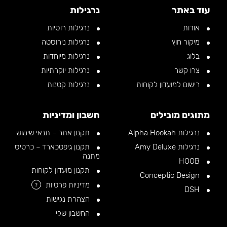
עוד באתר
נרגילות
אודות
נרגילות רוסיות
מיקור חוץ
נרגילות נירוסטה
בלוג
נרגילות מיוחדות
צרו קשר
נרגילות יוקרתיות
רישום למועדון לקוחות
נרגילות קטנות
מתוגים מובילים
חשבון ומדיניות
נרגילות Alpha Hookah
תקנון אתר – תנאי שימוש
נרגילות Amy Deluxe
תקנון גיפטכארד – כרטיס
מתנה
HOOB
תקנון מועדון לקוחות
Conceptic Design
מדיניות פרטיות
?
DSH
הצהרת נגישות
החשבון שלי