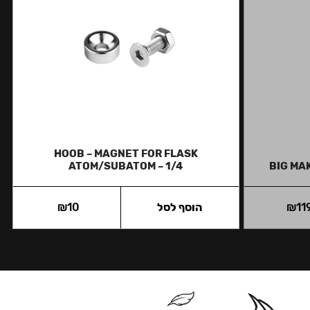
HOOB – MAGNET FOR FLASK
ATOM/SUBATOM – 1/4
BIG MA
11
₪
הוסף לסל
10
₪