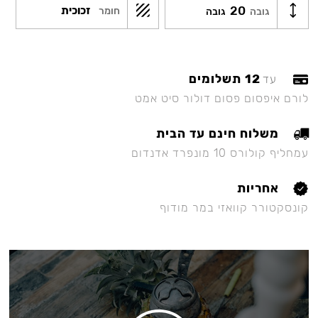
20
זכוכית
חומר
גובה
גובה
12 תשלומים
עד
לורם איפסום פסום דולור סיט אמט
משלוח חינם עד הבית
עמחליף קולורס 10 מונפרד אדנדום
אחריות
קונסקטורר קוואזי במר מודוף