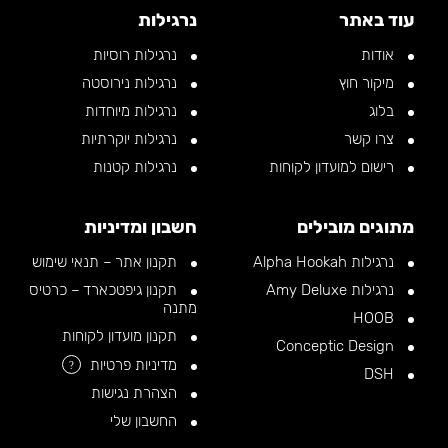
עוד באתר
נרגילות
אודות
נרגילות רוסיות
מיקור חוץ
נרגילות נירוסטה
בלוג
נרגילות מיוחדות
צרו קשר
נרגילות יוקרתיות
רישום למועדון לקוחות
נרגילות קטנות
מתוגים מובילים
חשבון ומדיניות
נרגילות Alpha Hookah
תקנון אתר – תנאי שימוש
נרגילות Amy Deluxe
תקנון גיפטכארד – כרטיס
מתנה
HOOB
תקנון מועדון לקוחות
Conceptic Design
מדיניות פרטיות
?
DSH
הצהרת נגישות
החשבון שלי