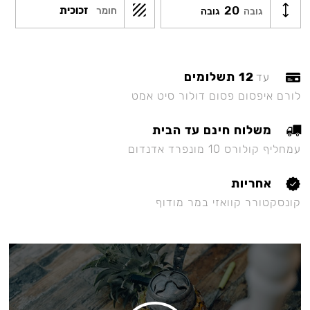
20
זכוכית
חומר
גובה
גובה
12 תשלומים
עד
לורם איפסום פסום דולור סיט אמט
משלוח חינם עד הבית
עמחליף קולורס 10 מונפרד אדנדום
אחריות
קונסקטורר קוואזי במר מודוף