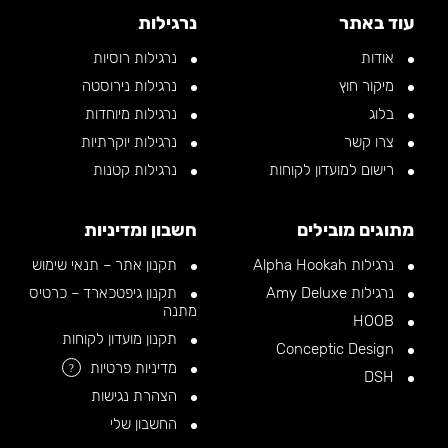
עוד באתר
נרגילות
אודות
נרגילות רוסיות
מיקור חוץ
נרגילות נירוסטה
בלוג
נרגילות מיוחדות
צרו קשר
נרגילות יוקרתיות
רישום למועדון לקוחות
נרגילות קטנות
מתוגים מובילים
חשבון ומדיניות
נרגילות Alpha Hookah
תקנון אתר – תנאי שימוש
נרגילות Amy Deluxe
תקנון גיפטכארד – כרטיס
מתנה
HOOB
תקנון מועדון לקוחות
Conceptic Design
מדיניות פרטיות
?
DSH
הצהרת נגישות
החשבון שלי