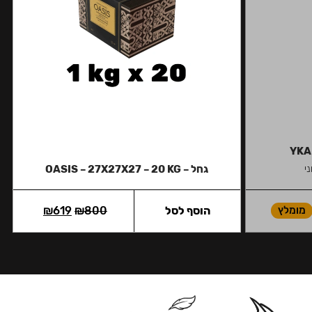
YKA
י
גחל – OASIS – 27X27X27 – 20 KG
מומלץ
הוסף לסל
800
₪
619
₪