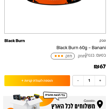
טבק
Black Burn
Black Burn 60g – Banani
בטעם:
בננה
|
חוזק
חזק
₪
67
-
1
+
הוספה לעגלת קניות
+