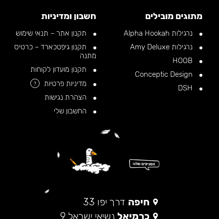
מתוגים מובילים
חשבון ומדיניות
נרגילות Alpha Hookah
תקנון אתר – תנאי שימוש
נרגילות Amy Deluxe
תקנון גיפטכארד – כרטיס
מתנה
HOOB
תקנון מועדון לקוחות
Conceptic Design
מדיניות פרטיות
?
DSH
הצהרת נגישות
החשבון שלי
חיפה
דרך יפו 33
כרמיאל
נשיאי ישראל 9