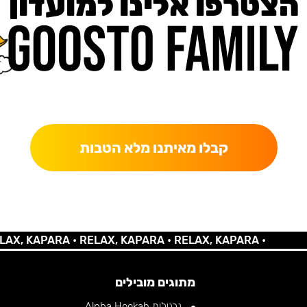
הצטרפו אלינו למועדון
כאן מקבלים יותר — הטבות, עדכונים והפתעות בלעדיות.
קבלו מאיתנו מלא הטבות
 KAPARA •
RELAX, KAPARA •
RELAX, KAPARA •
מתוגים מובילים
נרגילות Alpha Hookah