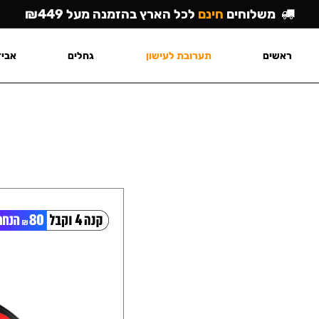
משלוחים
חינם
לכל הארץ בהזמנה מעל ₪449
ראשים
תערובת לעישון
גחלים
אביז