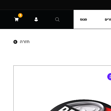
1
רים
סנוס
חזרה