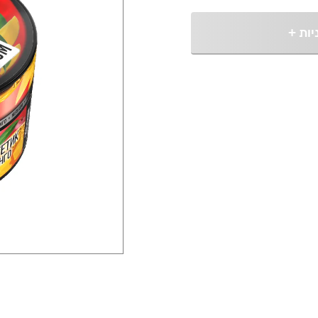
יות
+