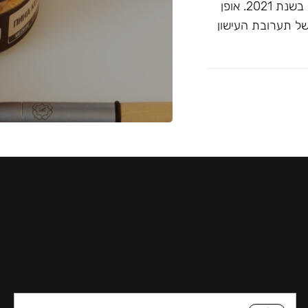
זוכה ""התערובת הטובה ביותר ללא טבק"" בפרסי ג'ון קליאנו בשנת 2021. אופן
של תערובת העישון