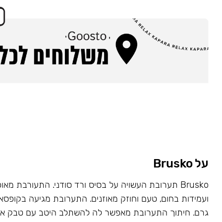
על Brusko
Brusko תערובת העשויה על בסיס ורד סודני. התעורבת מאו
גרם. חיתוך התערובת מאפשר לה להשתלב היטב עם טבק או