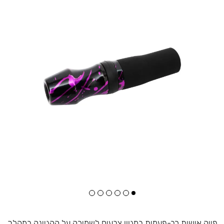
פייה אישית רב-פעמית במגוון צבעים לשמירה על ההגיינה במהלך