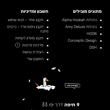
מתוגים מובילים
חשבון ומדיניות
נרגילות Alpha Hookah
תקנון אתר – תנאי שימוש
נרגילות Amy Deluxe
תקנון גיפטכארד – כרטיס
מתנה
HOOB
תקנון מועדון לקוחות
Conceptic Design
מדיניות פרטיות
?
DSH
הצהרת נגישות
החשבון שלי
חיפה
דרך יפו 33