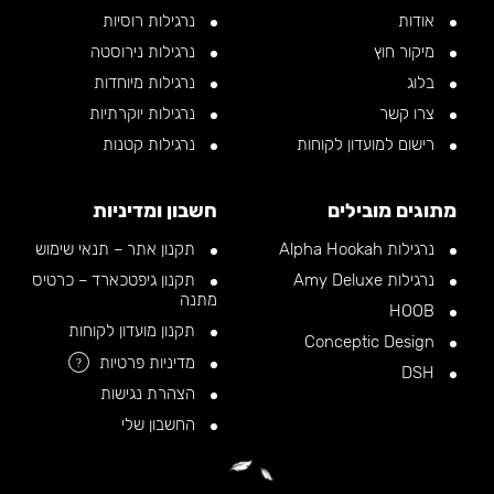
אודות
נרגילות רוסיות
מיקור חוץ
נרגילות נירוסטה
בלוג
נרגילות מיוחדות
צרו קשר
נרגילות יוקרתיות
רישום למועדון לקוחות
נרגילות קטנות
מתוגים מובילים
חשבון ומדיניות
נרגילות Alpha Hookah
תקנון אתר – תנאי שימוש
נרגילות Amy Deluxe
תקנון גיפטכארד – כרטיס
מתנה
HOOB
תקנון מועדון לקוחות
Conceptic Design
מדיניות פרטיות
?
DSH
הצהרת נגישות
החשבון שלי