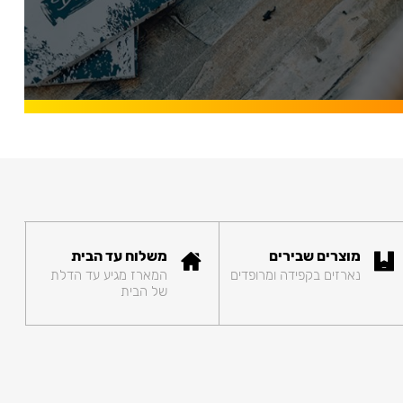
מוצרים שבירים
משלוח עד הבית
נארזים בקפידה ומרופדים
המארז מגיע עד הדלת
של הבית