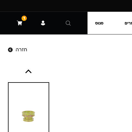
1
רים
סנוס
חזרה