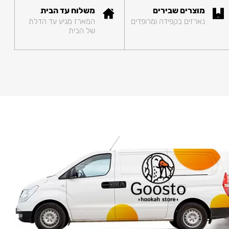
מוצרים שבירים
משלוח עד הבית
נארזים בקפידה ומרופדים
המארז מגיע עד הדלת
של הבית