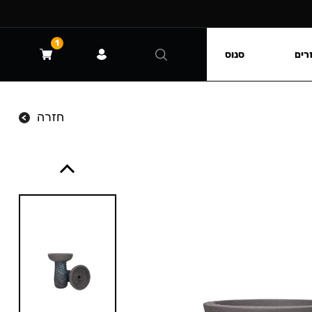
1
רים
סנוס
חזרה