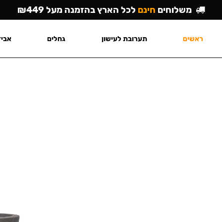
משלוחים
חינם
לכל הארץ בהזמנה מעל ₪449
ראשים
תערובת לעישון
גחלים
אביז