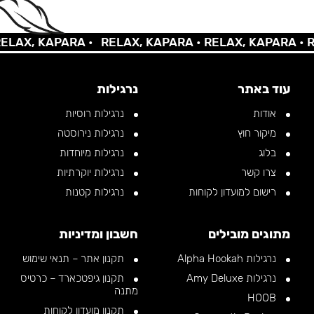
X, KAPARA •
RELAX, KAPARA •
RELAX, KAPARA •
RELA
עוד באתר
נרגילות
אודות
נרגילות רוסיות
מיקור חוץ
נרגילות נירוסטה
בלוג
נרגילות מיוחדות
צרו קשר
נרגילות יוקרתיות
רישום למועדון לקוחות
נרגילות קטנות
מתוגים מובילים
חשבון ומדיניות
נרגילות Alpha Hookah
תקנון אתר – תנאי שימוש
נרגילות Amy Deluxe
תקנון גיפטכארד – כרטיס
מתנה
HOOB
תקנון מועדון לקוחות