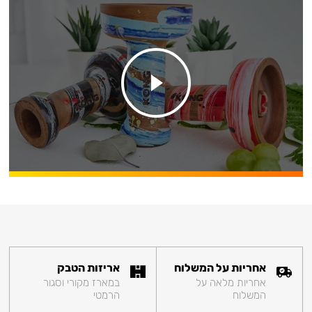
אחריות על המשלוח
אריזות הטבק
אחריות מלאה על
במארז מקורי וסגור
המשלוח
הרמטי