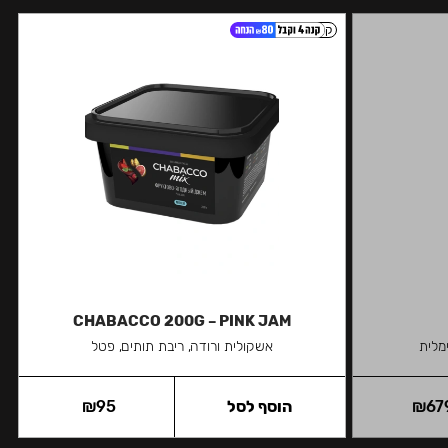
קל
CHABACCO 200G – PINK JAM
מלית
אשקולית ורודה, ריבת תותים, פטל
67
₪
הוסף לסל
95
₪