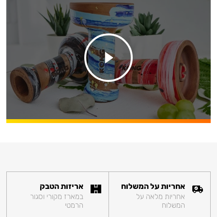
אחריות על המשלוח
אריזות הטבק
אחריות מלאה על
במארז מקורי וסגור
המשלוח
הרמטי