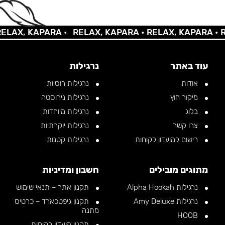
X, KAPARA •
RELAX, KAPARA •
RELAX, KAPARA •
RELA
עוד באתר
נרגילות
אודות
נרגילות רוסיות
מיקור חוץ
נרגילות נירוסטה
בלוג
נרגילות מיוחדות
צרו קשר
נרגילות יוקרתיות
רישום למועדון לקוחות
נרגילות קטנות
מתוגים מובילים
חשבון ומדיניות
נרגילות Alpha Hookah
תקנון אתר – תנאי שימוש
נרגילות Amy Deluxe
תקנון גיפטכארד – כרטיס
מתנה
HOOB
תקנון מועדון לקוחות