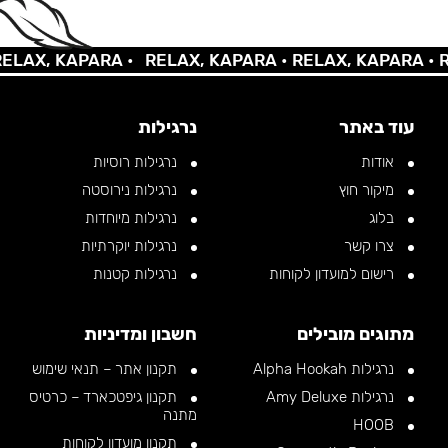
X, KAPARA •
RELAX, KAPARA •
RELAX, KAPARA •
RELA
עוד באתר
נרגילות
אודות
נרגילות רוסיות
מיקור חוץ
נרגילות נירוסטה
בלוג
נרגילות מיוחדות
צרו קשר
נרגילות יוקרתיות
רישום למועדון לקוחות
נרגילות קטנות
מתוגים מובילים
חשבון ומדיניות
נרגילות Alpha Hookah
תקנון אתר – תנאי שימוש
נרגילות Amy Deluxe
תקנון גיפטכארד – כרטיס
מתנה
HOOB
תקנון מועדון לקוחות