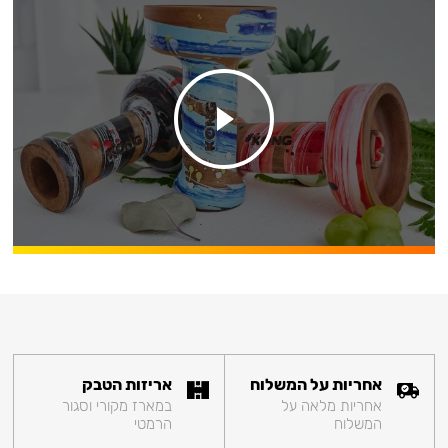
אחריות על המשלוח
אריזות הטבק
אחריות מלאה על
במארז מקורי וסגור
המשלוח
הרמטי