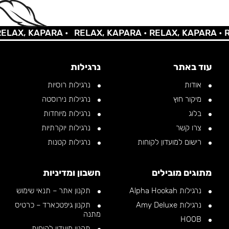
X, KAPARA •
RELAX, KAPARA •
RELAX, KAPARA •
RELA
עוד באתר
נרגילות
אודות
נרגילות רוסיות
מיקור חוץ
נרגילות נירוסטה
בלוג
נרגילות מיוחדות
צרו קשר
נרגילות יוקרתיות
רישום למועדון לקוחות
נרגילות קטנות
מתוגים מובילים
חשבון ומדיניות
נרגילות Alpha Hookah
תקנון אתר – תנאי שימוש
נרגילות Amy Deluxe
תקנון גיפטכארד – כרטיס
מתנה
HOOB
תקנון מועדון לקוחות