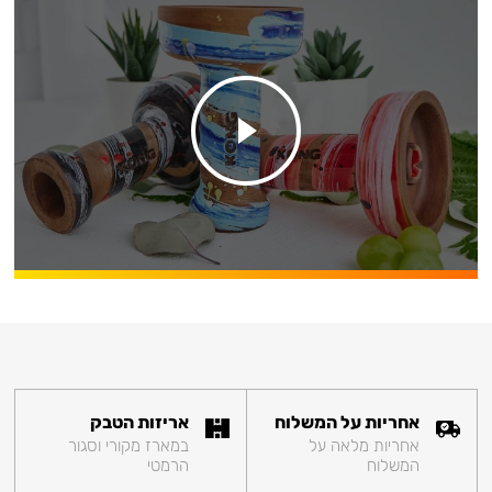
אחריות על המשלוח
אריזות הטבק
אחריות מלאה על
במארז מקורי וסגור
המשלוח
הרמטי