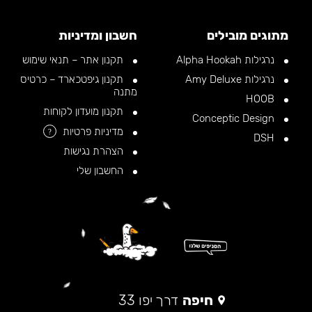
מתוגים מובילים
חשבון ומדיניות
נרגילות Alpha Hookah
תקנון אתר – תנאי שימוש
נרגילות Amy Deluxe
תקנון גיפטכארד – כרטיס
מתנה
HOOB
תקנון מועדון לקוחות
Conceptic Design
מדיניות פרטיות
?
DSH
הצהרת נגישות
החשבון שלי
חיפה
דרך יפו 33