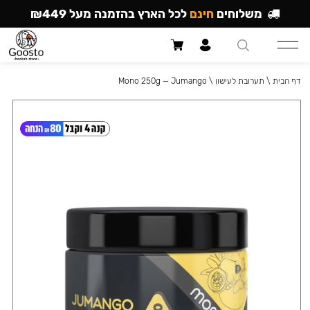
משלוחים
חינם
לכל הארץ בהזמנה מעל ₪449
דף הבית
\
תערובת לעישון
\
Mono 250g — Jumango