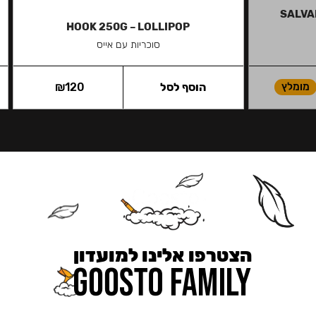
SALVAD
HOOK 250G – LOLLIPOP
סוכריות עם אייס
מומלץ
הוסף לסל
120
₪
הצטרפו אלינו למועדון
כאן מקבלים יותר — הטבות, עדכונים והפתעות בלעדיות.