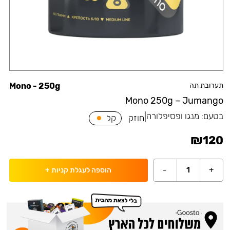
תערובת תה
Mono - 250g
Mono 250g – Jumango
בטעם:
מנגו ופסיפלורה
|
חוזק
קל
₪
120
-
1
+
הוספה לעגלת קניות
+