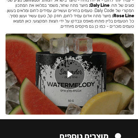
- עמיד יותר לחום - אריזה נוחה - מיוצר בישראל המותג Salvador מציע שני
סוגים של תה:
Daly Line:
מיוצר מתה שחור, משמר במלואו את המתכון
המקורי של Daly Code: טעמים בהירים ועשירים, עמידים לחום ומלאים בעשן.
Rose Line:
מיוצר מתה אדום עמיד לחום, חוזק קל, טעם עשיר ועשן סמיך.
כל הטעמים בליין פותחו מאפס ונבדקו על ידי הצוות המקצועי. כאן תמצאו
טעמים מוכרים - כמו כן גם מיקסים מיוחדים.
מוצרים נוספים