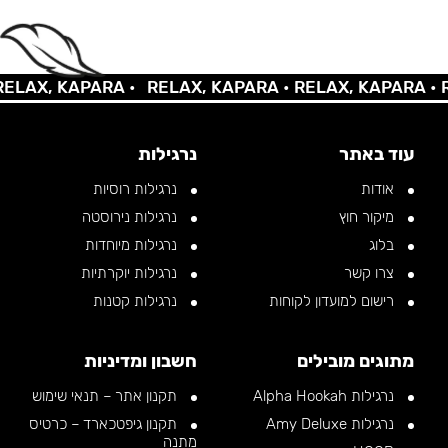
AX, KAPARA •
RELAX, KAPARA •
RELAX, KAPARA •
REL
עוד באתר
נרגילות
אודות
נרגילות רוסיות
מיקור חוץ
נרגילות נירוסטה
בלוג
נרגילות מיוחדות
צרו קשר
נרגילות יוקרתיות
רישום למועדון לקוחות
נרגילות קטנות
מתוגים מובילים
חשבון ומדיניות
נרגילות Alpha Hookah
תקנון אתר – תנאי שימוש
נרגילות Amy Deluxe
תקנון גיפטכארד – כרטיס
מתנה