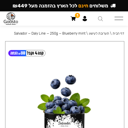
משלוחים
חינם
לכל הארץ בהזמנה מעל ₪449
1
דף הבית
\
תערובת לעישון
\
Salvador — Daly Line — 250g — Blueberry mint