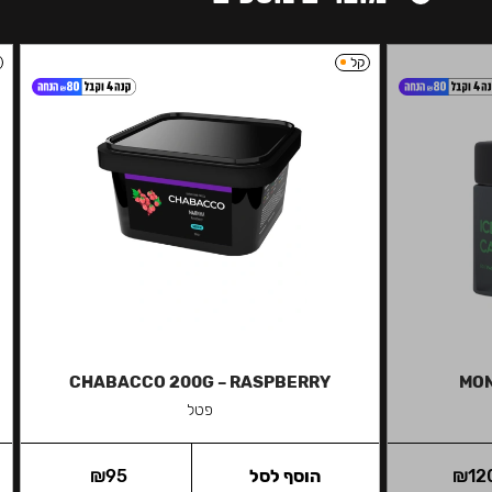
קל
CHABACCO 200G – RASPBERRY
MON
פטל
12
₪
הוסף לסל
95
₪