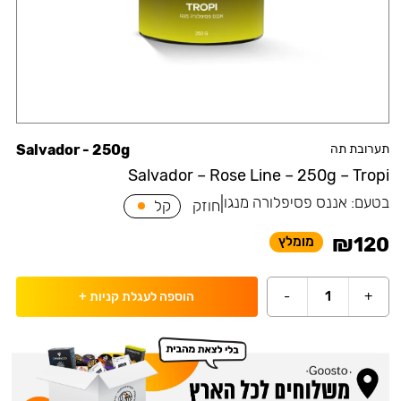
תערובת תה
Salvador - 250g
Salvador – Rose Line – 250g – Tropi
בטעם:
אננס פסיפלורה מנגו
|
חוזק
קל
₪
120
מומלץ
-
1
+
הוספה לעגלת קניות
+