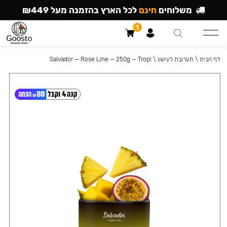
משלוחים
חינם
לכל הארץ בהזמנה מעל ₪449
1
דף הבית
\
תערובת לעישון
\
Salvador — Rose Line — 250g — Tropi