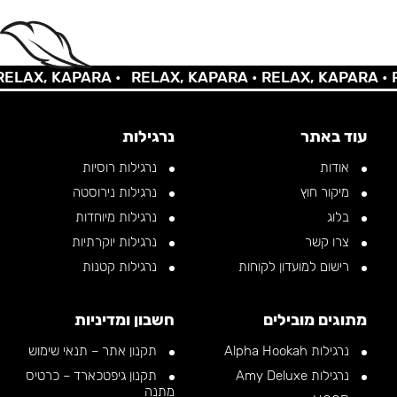
AX, KAPARA •
RELAX, KAPARA •
RELAX, KAPARA •
REL
עוד באתר
נרגילות
אודות
נרגילות רוסיות
מיקור חוץ
נרגילות נירוסטה
בלוג
נרגילות מיוחדות
צרו קשר
נרגילות יוקרתיות
רישום למועדון לקוחות
נרגילות קטנות
מתוגים מובילים
חשבון ומדיניות
נרגילות Alpha Hookah
תקנון אתר – תנאי שימוש
נרגילות Amy Deluxe
תקנון גיפטכארד – כרטיס
מתנה