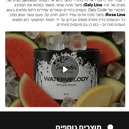
- עמיד יותר לחום - אריזה נוחה - מיוצר בישראל המותג Salvador מציע שני
סוגים של תה:
Daly Line:
מיוצר מתה שחור, משמר במלואו את המתכון
המקורי של Daly Code: טעמים בהירים ועשירים, עמידים לחום ומלאים בעשן.
Rose Line:
מיוצר מתה אדום עמיד לחום, חוזק קל, טעם עשיר ועשן סמיך.
כל הטעמים בליין פותחו מאפס ונבדקו על ידי הצוות המקצועי. כאן תמצאו
טעמים מוכרים - כמו כן גם מיקסים מיוחדים.
מוצרים נוספים