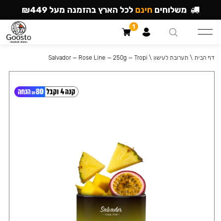
משלוחים
חינם
לכל הארץ בהזמנה מעל ₪449
1
דף הבית
\
תערובת לעישון
\
Salvador — Rose Line — 250g — Tropi