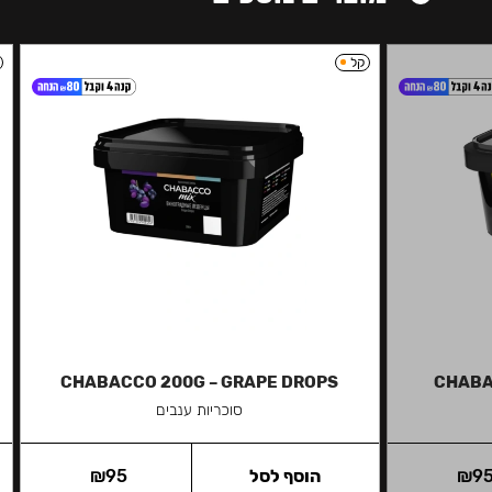
קל
CHABACCO 200G – GRAPE DROPS
CHABA
סוכריות ענבים
9
₪
הוסף לסל
95
₪