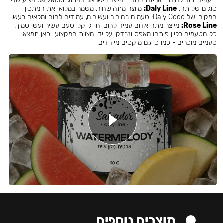
- עמיד יותר לחום - אריזה נוחה - מיוצר בישראל המותג Salvador מציע שני
סוגים של תה:
Daly Line:
מיוצר מתה שחור, משמר במלואו את המתכון
המקורי של Daly Code: טעמים בהירים ועשירים, עמידים לחום ומלאים בעשן.
Rose Line:
מיוצר מתה אדום עמיד לחום, חוזק קל, טעם עשיר ועשן סמיך.
כל הטעמים בליין פותחו מאפס ונבדקו על ידי הצוות המקצועי. כאן תמצאו
טעמים מוכרים - כמו כן גם מיקסים מיוחדים.
מוצרים נוספים