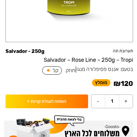
תערובת תה
Salvador - 250g
Salvador – Rose Line – 250g – Tropi
בטעם:
אננס פסיפלורה מנגו
|
חוזק
קל
₪
120
מומלץ
-
1
+
הוספה לעגלת קניות
+