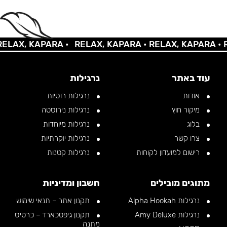
AX, KAPARA •
RELAX, KAPARA •
RELAX, KAPARA •
REL
עוד באתר
נרגילות
אודות
נרגילות רוסיות
מיקור חוץ
נרגילות נירוסטה
בלוג
נרגילות מיוחדות
צרו קשר
נרגילות יוקרתיות
רישום למועדון לקוחות
נרגילות קטנות
מתוגים מובילים
חשבון ומדיניות
נרגילות Alpha Hookah
תקנון אתר – תנאי שימוש
נרגילות Amy Deluxe
תקנון גיפטכארד – כרטיס
מתנה