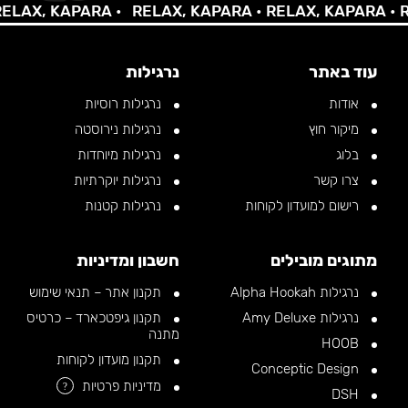
AX, KAPARA •
RELAX, KAPARA •
RELAX, KAPARA •
REL
עוד באתר
נרגילות
אודות
נרגילות רוסיות
מיקור חוץ
נרגילות נירוסטה
בלוג
נרגילות מיוחדות
צרו קשר
נרגילות יוקרתיות
רישום למועדון לקוחות
נרגילות קטנות
מתוגים מובילים
חשבון ומדיניות
נרגילות Alpha Hookah
תקנון אתר – תנאי שימוש
נרגילות Amy Deluxe
תקנון גיפטכארד – כרטיס
מתנה
HOOB
תקנון מועדון לקוחות
Conceptic Design
מדיניות פרטיות
?
DSH