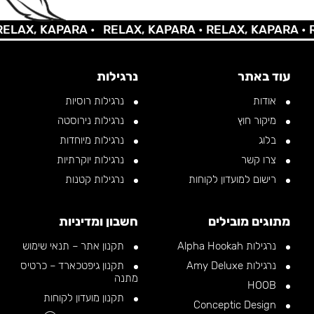
AX, KAPARA •
RELAX, KAPARA •
RELAX, KAPARA •
REL
עוד באתר
נרגילות
אודות
נרגילות רוסיות
מיקור חוץ
נרגילות נירוסטה
בלוג
נרגילות מיוחדות
צרו קשר
נרגילות יוקרתיות
רישום למועדון לקוחות
נרגילות קטנות
מתוגים מובילים
חשבון ומדיניות
נרגילות Alpha Hookah
תקנון אתר – תנאי שימוש
נרגילות Amy Deluxe
תקנון גיפטכארד – כרטיס
מתנה
HOOB
תקנון מועדון לקוחות
Conceptic Design