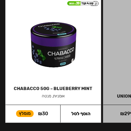
קל
CHABACCO 50G – BLUEBERRY MINT
UNION 
אומניות, מנטה
29
₪
הוסף לסל
30
₪
מומלץ