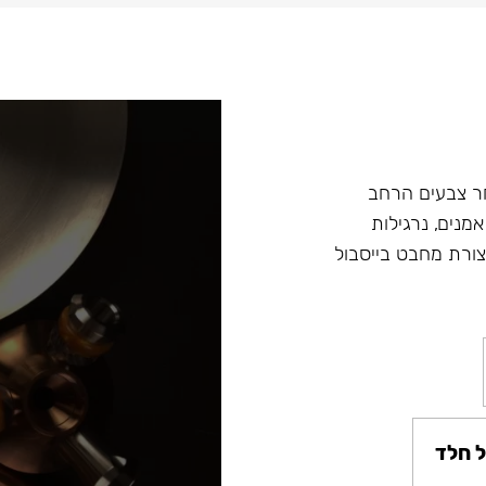
ץ במבחר צבעים הרחב
מנים, נרגילות
ת מסדרה Fibonacci ונרגילות חדשות Argument בצורת מחבט בייסבול
 חלד