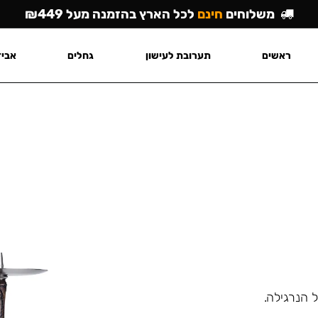
משלוחים
חינם
לכל הארץ בהזמנה מעל ₪449
ראשים
תערובת לעישון
גחלים
אביז