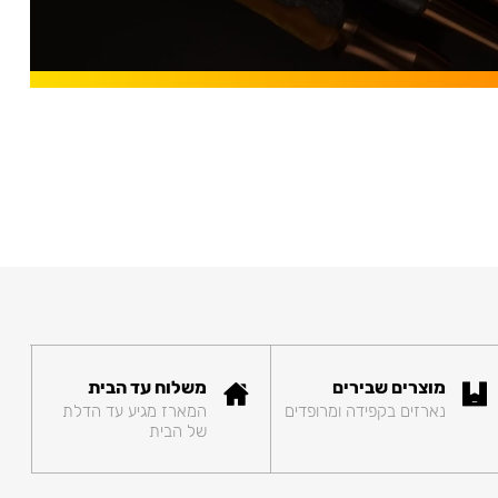
מוצרים שבירים
משלוח עד הבית
נארזים בקפידה ומרופדים
המארז מגיע עד הדלת
של הבית