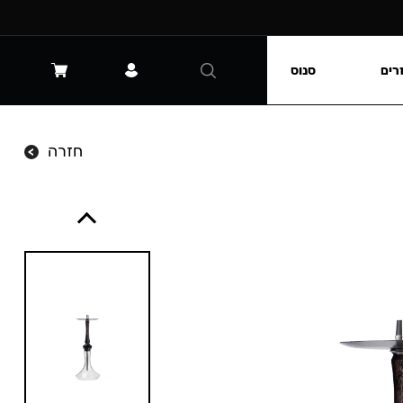
רים
סנוס
חזרה