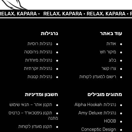
AX, KAPARA •
RELAX, KAPARA •
RELAX, KAPARA •
REL
עוד באתר
נרגילות
אודות
נרגילות רוסיות
מיקור חוץ
נרגילות נירוסטה
בלוג
נרגילות מיוחדות
צרו קשר
נרגילות יוקרתיות
רישום למועדון לקוחות
נרגילות קטנות
מתוגים מובילים
חשבון ומדיניות
נרגילות Alpha Hookah
תקנון אתר – תנאי שימוש
נרגילות Amy Deluxe
תקנון גיפטכארד – כרטיס
מתנה
HOOB
תקנון מועדון לקוחות
Conceptic Design