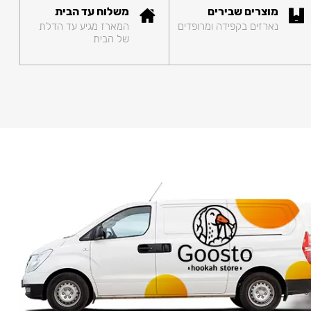
מוצרים שבירים
משלוח עד הבית
נארזים בקפידה ומרופדים
המארז מגיע עד הדלת
של הבית