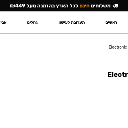
משלוחים
חינם
לכל הארץ בהזמנה מעל ₪449
ראשים
תערובת לעישון
גחלים
אביז
Еlectronic
Еlect