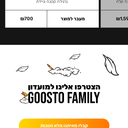
בה קלה
נרגילה קטנה וניידת
1,5
₪
מעבר למוצר
700
₪
הצטרפו אלינו למועדון
כאן מקבלים יותר — הטבות, עדכונים והפתעות בלעדיות.
קבלו מאיתנו מלא הטבות