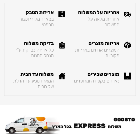
אחריות על המשלוח
אריזות הטבק
אחריות מלאה על
במארז מקורי וסגור
המשלוח
הרמטי
אריזות מוצרים
בדיקת משלוח
המוצרים ארוזים באריזות
כל אריזה נבדקת ע"י
מקוריות
מנהל החנות
מוצרים שבירים
משלוח עד הבית
נארזים בקפידה ומרופדים
המארז מגיע עד הדלת
של הבית