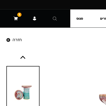
1
רים
סנוס
חזרה