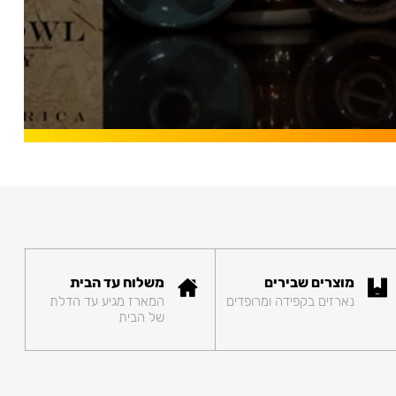
מוצרים שבירים
משלוח עד הבית
נארזים בקפידה ומרופדים
המארז מגיע עד הדלת
של הבית