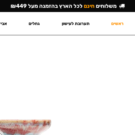
משלוחים
חינם
לכל הארץ בהזמנה מעל ₪449
ראשים
תערובת לעישון
גחלים
אביז