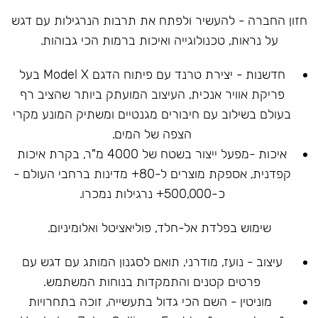
חזון החברה - להעשיר ולפתח את תרבות הנרגילות עם דגש
על נראות, טכנולוגייה ואיכות ברמות הכי גבוהות.
חדשנות - יצירת טרנד עם פיתוח הדגם Model X בעל
פריקת אוויר אנכית, העיצוב המועתק ביותר שהציב רף
בעולם בשילוב עם חיבורים מגנטיים ומשתיק המונע מקרי
הצפה של המים.
איכות -מפעל ייצור בשטח של 4000 מ"ר, בקרת איכות
קפדנית, אספקת מוצרים ל-80+ מדינות ברחבי העולם -
כ-500,000+ נרגילות נמכרו.
שימוש בפלדת אל-חלד, פוליאציטל ואלומיניום.
עיצוב - נועז, מודרני, תואם לסגנון המותג עם דגש עם
פרטים קטנים והתמקדות בנוחות המשתמש.
מוניטין - השם הכי גדול בתעשייה, זוכה בתחרויות