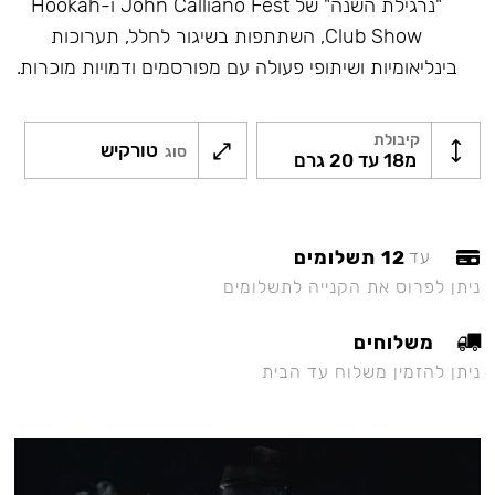
"נרגילת השנה" של John Calliano Fest ו-Hookah
Club Show, השתתפות בשיגור לחלל, תערוכות
בינליאומיות ושיתופי פעולה עם מפורסמים ודמויות מוכרות.
קיבולת
טורקיש
סוג
מ18 עד 20 גרם
12 תשלומים
עד
ניתן לפרוס את הקנייה לתשלומים
משלוחים
ניתן להזמין משלוח עד הבית