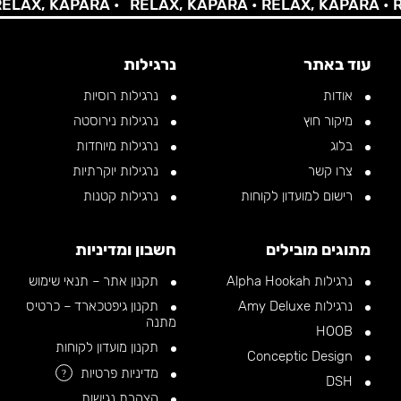
X, KAPARA •
RELAX, KAPARA •
RELAX, KAPARA •
RELA
עוד באתר
נרגילות
אודות
נרגילות רוסיות
מיקור חוץ
נרגילות נירוסטה
בלוג
נרגילות מיוחדות
צרו קשר
נרגילות יוקרתיות
רישום למועדון לקוחות
נרגילות קטנות
מתוגים מובילים
חשבון ומדיניות
נרגילות Alpha Hookah
תקנון אתר – תנאי שימוש
נרגילות Amy Deluxe
תקנון גיפטכארד – כרטיס
מתנה
HOOB
תקנון מועדון לקוחות
Conceptic Design
מדיניות פרטיות
?
DSH
הצהרת נגישות