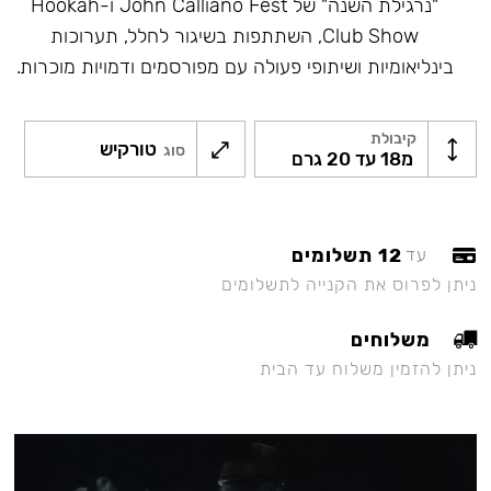
"נרגילת השנה" של John Calliano Fest ו-Hookah
Club Show, השתתפות בשיגור לחלל, תערוכות
בינליאומיות ושיתופי פעולה עם מפורסמים ודמויות מוכרות.
קיבולת
טורקיש
סוג
מ18 עד 20 גרם
12 תשלומים
עד
ניתן לפרוס את הקנייה לתשלומים
משלוחים
ניתן להזמין משלוח עד הבית