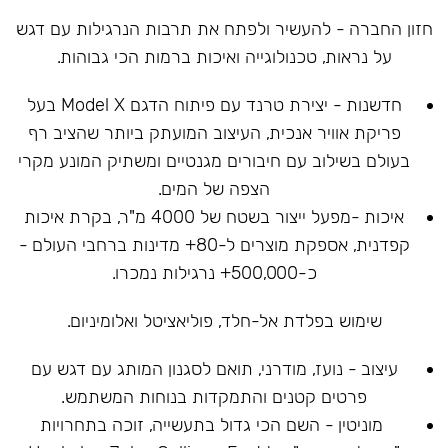
חזון החברה - להעשיר ולפתח את תרבות הנרגילות עם דגש
על נראות, טכנולוגייה ואיכות ברמות הכי גבוהות.
חדשנות - יצירת טרנד עם פיתוח הדגם Model X בעל
פריקת אוויר אנכית, העיצוב המועתק ביותר שהציב רף
בעולם בשילוב עם חיבורים מגנטיים ומשתיק המונע מקרי
הצפה של המים.
איכות -מפעל ייצור בשטח של 4000 מ"ר, בקרת איכות
קפדנית, אספקת מוצרים ל-80+ מדינות ברחבי העולם -
כ-500,000+ נרגילות נמכרו.
שימוש בפלדת אל-חלד, פוליאציטל ואלומיניום.
עיצוב - נועז, מודרני, תואם לסגנון המותג עם דגש עם
פרטים קטנים והתמקדות בנוחות המשתמש.
מוניטין - השם הכי גדול בתעשייה, זוכה בתחרויות