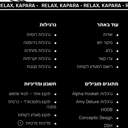
X, KAPARA •
RELAX, KAPARA •
RELAX, KAPARA •
RELA
עוד באתר
נרגילות
אודות
נרגילות רוסיות
מיקור חוץ
נרגילות נירוסטה
בלוג
נרגילות מיוחדות
צרו קשר
נרגילות יוקרתיות
רישום למועדון לקוחות
נרגילות קטנות
מתוגים מובילים
חשבון ומדיניות
נרגילות Alpha Hookah
תקנון אתר – תנאי שימוש
נרגילות Amy Deluxe
תקנון גיפטכארד – כרטיס
מתנה
HOOB
תקנון מועדון לקוחות
Conceptic Design
מדיניות פרטיות
?
DSH