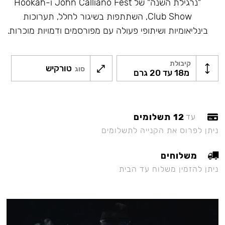
"נרגילת השנה" של John Calliano Fest ו-Hookah
Club Show, השתתפות בשיגור לחלל, תערוכות
בינליאומיות ושיתופי פעולה עם מפורסמים ודמויות מוכרות.
קיבולת
טורקיש
סוג
מ18 עד 20 גרם
12 תשלומים
עד
ניתן לפרוס את הקנייה לתשלומים
משלוחים
ניתן להזמין משלוח עד הבית