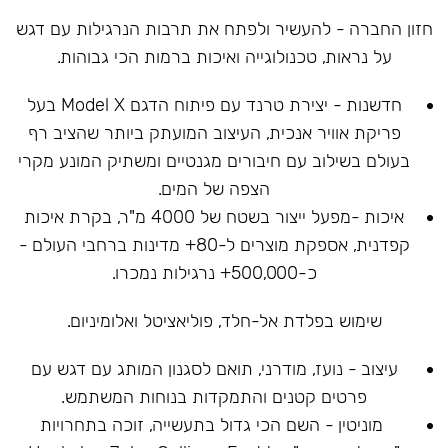
חזון החברה - להעשיר ולפתח את תרבות הנרגילות עם דגש
על נראות, טכנולוגייה ואיכות ברמות הכי גבוהות.
חדשנות - יצירת טרנד עם פיתוח הדגם Model X בעל
פריקת אוויר אנכית, העיצוב המועתק ביותר שהציב רף
בעולם בשילוב עם חיבורים מגנטיים ומשתיק המונע מקרי
הצפה של המים.
איכות -מפעל ייצור בשטח של 4000 מ"ר, בקרת איכות
קפדנית, אספקת מוצרים ל-80+ מדינות ברחבי העולם -
כ-500,000+ נרגילות נמכרו.
שימוש בפלדת אל-חלד, פוליאציטל ואלומיניום.
עיצוב - נועז, מודרני, תואם לסגנון המותג עם דגש עם
פרטים קטנים והתמקדות בנוחות המשתמש.
מוניטין - השם הכי גדול בתעשייה, זוכה בתחרויות