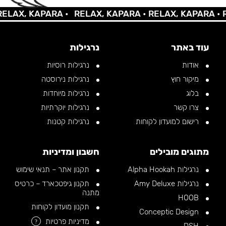
AX, KAPARA •
RELAX, KAPARA •
RELAX, KAPARA •
REL
עוד באתר
נרגילות
אודות
נרגילות רוסיות
מיקור חוץ
נרגילות נירוסטה
בלוג
נרגילות מיוחדות
צרו קשר
נרגילות יוקרתיות
רישום למועדון לקוחות
נרגילות קטנות
מתוגים מובילים
חשבון ומדיניות
נרגילות Alpha Hookah
תקנון אתר – תנאי שימוש
נרגילות Amy Deluxe
תקנון גיפטכארד – כרטיס
מתנה
HOOB
תקנון מועדון לקוחות
Conceptic Design
מדיניות פרטיות
?