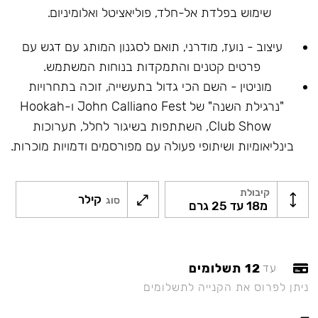
שימוש בפלדת אל-חלד, פוליאציטל ואלומיניום.
עיצוב - נועז, מודרני, תואם לסגנון המותג עם דגש עם
פרטים קטנים והתמקדות בנוחות המשתמש.
מוניטין - השם הכי גדול בתעשייה, זוכה בתחרויות
"נרגילת השנה" של John Calliano Fest ו-Hookah
Club Show, השתתפות בשיגור לחלל, תערוכות
בינליאומיות ושיתופי פעולה עם מפורסמים ודמויות מוכרות.
קיבולת
קילר
סוג
מ18 עד 25 גרם
12 תשלומים
עד
ניתן לפרוס את הקנייה לתשלומים