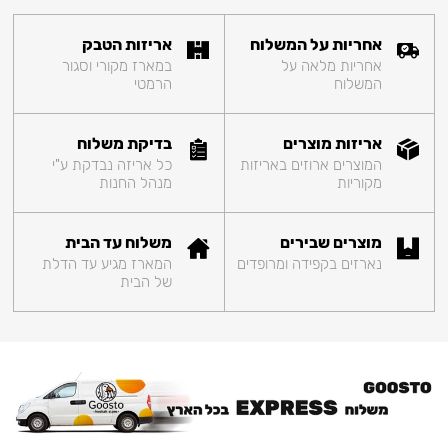
אחריות על המשלוח
אריזות הטבק
אחריות מלאה על
במארז מקורי וסגור
המשלוח
הרמטי
אריזות מוצרים
בדיקת משלוח
המוצרים ארוזים באריזות
כל אריזה נבדקת ע"י
מקוריות
מנהל החנות
מוצרים שבירים
משלוח עד הבית
נארזים בקפידה ומרופדים
המארז מגיע עד הדלת
של הבית