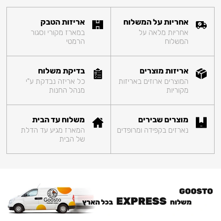
אחריות על המשלוח
אריזות הטבק
אחריות מלאה על
במארז מקורי וסגור
המשלוח
הרמטי
אריזות מוצרים
בדיקת משלוח
המוצרים ארוזים באריזות
כל אריזה נבדקת ע"י
מקוריות
מנהל החנות
מוצרים שבירים
משלוח עד הבית
נארזים בקפידה ומרופדים
המארז מגיע עד הדלת
של הבית