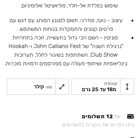
שימוש בפלדת אל-חלד, פוליאציטל ואלומיניום.
עיצוב - נועז, מודרני, תואם לסגנון המותג עם דגש עם
פרטים קטנים והתמקדות בנוחות המשתמש.
מוניטין - השם הכי גדול בתעשייה, זוכה בתחרויות
"נרגילת השנה" של John Calliano Fest ו-Hookah
Club Show, השתתפות בשיגור לחלל, תערוכות
בינליאומיות ושיתופי פעולה עם מפורסמים ודמויות מוכרות.
קיבולת
קילר
סוג
מ18 עד 25 גרם
12 תשלומים
עד
ניתן לפרוס את הקנייה לתשלומים