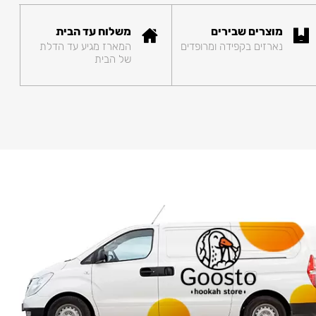
מוצרים שבירים
משלוח עד הבית
נארזים בקפידה ומרופדים
המארז מגיע עד הדלת
של הבית