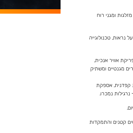
מזלגות ומגני רוח
 נראות, טכנולוגייה
רנד עם פיתוח הדגם Model X בעל פריקת אוויר אנכית,
ים מגנטיים ומשתיק
 מ"ר, בקרת איכות קפדנית, אספקת
ם.
טים קטנים והתמקדות