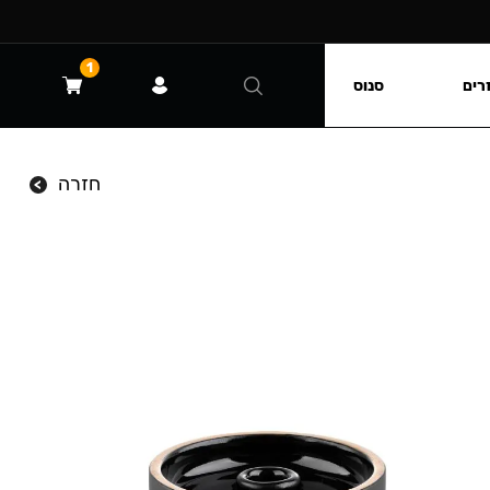
1
רים
סנוס
חזרה