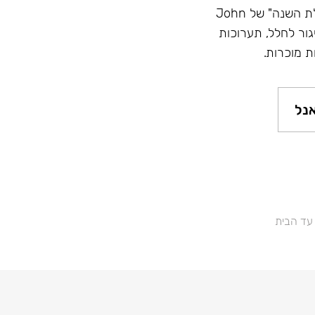
מוניטין - השם הכי גדול בתעשייה, זוכה בתחרויות "נרגילת השנה" של John
Hook, השתתפות בשיגור לחלל, תערוכות
ת מוכרות.
נל
 עד הבית