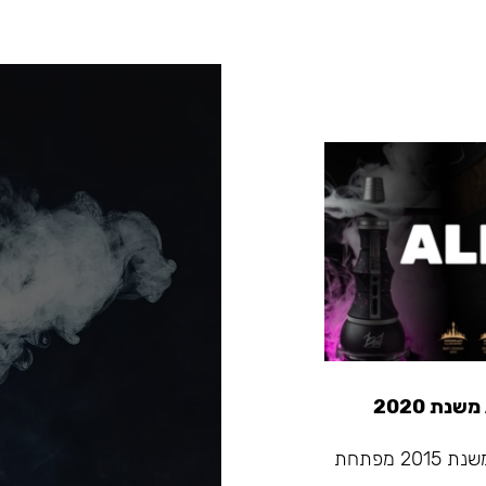
Alpha Hookah - החברה המובילה בתעשיית הנרגילות שמשנת 2015 מפתחת