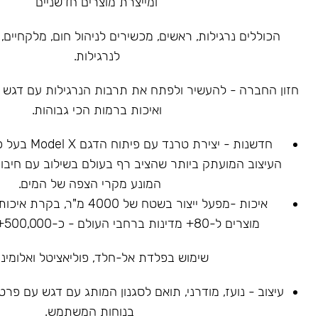
ומייצרת מוצרים חדשניים
הכוללים נרגילות, ראשים, מכשירים לניהול חום, מלקחיים, 
לנרגילות.
חזון החברה - להעשיר ולפתח את תרבות הנרגילות עם דגש על
ואיכות ברמות הכי גבוהות.
חדשנות - יצירת ט
העיצוב המועתק ביותר שהציב רף בעולם בשילוב עם חיבור
המונע מקרי הצפה של המים.
איכות -מפעל ייצור בשטח של 4000
מוצרים ל-80+ מדינות ברחבי העולם - כ-500,000+ נרגילות נמכרו.
שימוש בפלדת אל-חלד, פוליאציטל ואלומיניו
עיצוב - נועז, מודרני, תואם לסגנון המותג עם דגש עם פר
בנוחות המשתמש.