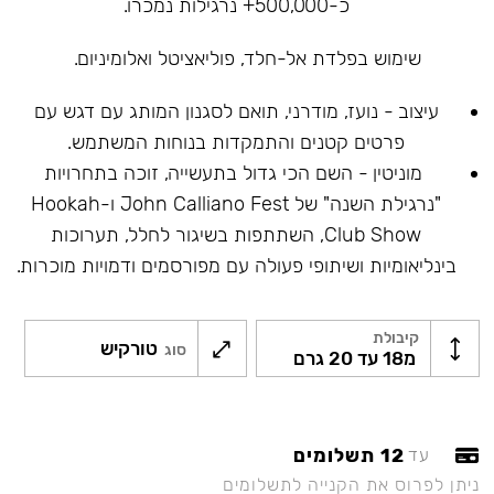
כ-500,000+ נרגילות נמכרו.
שימוש בפלדת אל-חלד, פוליאציטל ואלומיניום.
עיצוב - נועז, מודרני, תואם לסגנון המותג עם דגש עם
פרטים קטנים והתמקדות בנוחות המשתמש.
מוניטין - השם הכי גדול בתעשייה, זוכה בתחרויות
"נרגילת השנה" של John Calliano Fest ו-Hookah
Club Show, השתתפות בשיגור לחלל, תערוכות
בינליאומיות ושיתופי פעולה עם מפורסמים ודמויות מוכרות.
קיבולת
טורקיש
סוג
מ18 עד 20 גרם
12 תשלומים
עד
ניתן לפרוס את הקנייה לתשלומים