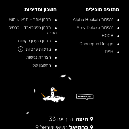
מתוגים מובילים
חשבון ומדיניות
נרגילות Alpha Hookah
תקנון אתר – תנאי שימוש
נרגילות Amy Deluxe
תקנון גיפטכארד – כרטיס
מתנה
HOOB
תקנון מועדון לקוחות
Conceptic Design
מדיניות פרטיות
?
DSH
הצהרת נגישות
החשבון שלי
חיפה
דרך יפו 33
כרמיאל
נשיאי ישראל 9