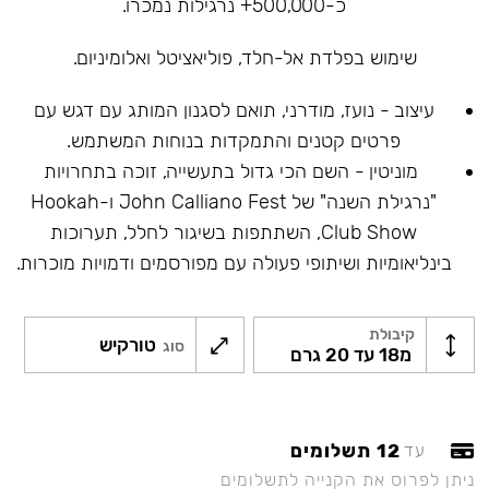
כ-500,000+ נרגילות נמכרו.
שימוש בפלדת אל-חלד, פוליאציטל ואלומיניום.
עיצוב - נועז, מודרני, תואם לסגנון המותג עם דגש עם
פרטים קטנים והתמקדות בנוחות המשתמש.
מוניטין - השם הכי גדול בתעשייה, זוכה בתחרויות
"נרגילת השנה" של John Calliano Fest ו-Hookah
Club Show, השתתפות בשיגור לחלל, תערוכות
בינליאומיות ושיתופי פעולה עם מפורסמים ודמויות מוכרות.
קיבולת
טורקיש
סוג
מ18 עד 20 גרם
12 תשלומים
עד
ניתן לפרוס את הקנייה לתשלומים