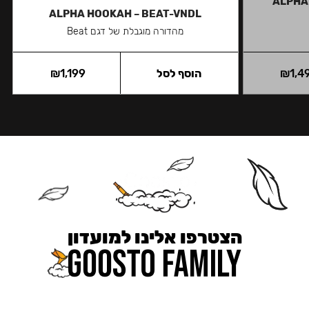
ALPHA
ALPHA HOOKAH – BEAT-VNDL
מהדורה מוגבלת של דגם Beat
1,4
₪
הוסף לסל
1,199
₪
הצטרפו אלינו למועדון
כאן מקבלים יותר — הטבות, עדכונים והפתעות בלעדיות.