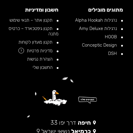
מתוגים מובילים
חשבון ומדיניות
נרגילות Alpha Hookah
תקנון אתר – תנאי שימוש
נרגילות Amy Deluxe
תקנון גיפטכארד – כרטיס
מתנה
HOOB
תקנון מועדון לקוחות
Conceptic Design
מדיניות פרטיות
?
DSH
הצהרת נגישות
החשבון שלי
חיפה
דרך יפו 33
כרמיאל
נשיאי ישראל 9