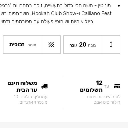
Calliano Fest ו-ah Club Show
בינליאומיות ושיתופי פעולה עם מפורסמים ודמויו
20
זכוכית
חומר
גובה
גובה
12
משלוח חינם
עד
תשלומים
עד הבית
לורם איפסום פסום
עמחליף קולורס 10
דולור סיט אמט
מונפרד אדנדום