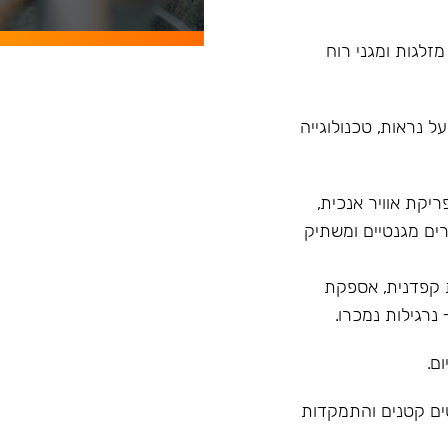
מזלגות ומגני רוח
 נראות, טכנולוגייה
רנד עם פיתוח הדגם Model X בעל פריקת אוויר אנכית,
ים מגנטיים ומשתיק
 מ"ר, בקרת איכות קפדנית, אספקת
ם.
טים קטנים והתמקדות