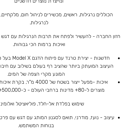
ומייצרת מוצרים חדשניים
הכוללים נרגילות, ראשים, מכשירים לניהול חום, מלקחיים, 
לנרגילות.
חזון החברה - להעשיר ולפתח את תרבות הנרגילות עם דגש על
ואיכות ברמות הכי גבוהות.
חדשנות - יצירת ט
העיצוב המועתק ביותר שהציב רף בעולם בשילוב עם חיבור
המונע מקרי הצפה של המים.
איכות -מפעל ייצור בשטח של 4000
מוצרים ל-80+ מדינות ברחבי העולם - כ-500,000+ נרגילות נמכרו.
שימוש בפלדת אל-חלד, פוליאציטל ואלומיניו
עיצוב - נועז, מודרני, תואם לסגנון המותג עם דגש עם פר
בנוחות המשתמש.