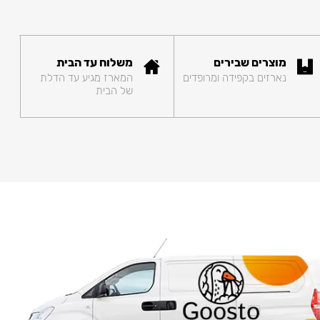
מוצרים שבירים
משלוח עד הבית
נארזים בקפידה ומרופדים
המארז מגיע עד הדלת
של הבית