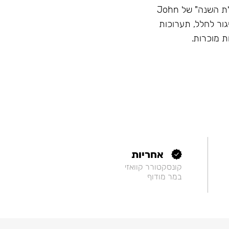
מוניטין - השם הכי גדול בתעשייה, זוכה בתחרויות "נרגילת השנה" של John
Hook, השתתפות בשיגור לחלל, תערוכות
ת מוכרות.
אחריות
קונסקטורר קוואזי
במר מודוף