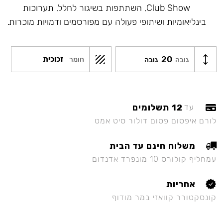
Club Show, השתתפות בשיגור לחלל, תערוכות
בינליאומיות ושיתופי פעולה עם מפורסמים ודמויות מוכרות.
20
זכוכית
חומר
גובה
גובה
12 תשלומים
עד
לורם איפסום פסום דולור סיט אמט
משלוח חינם עד הבית
עמחליף קולורס 10 מונפרד אדנדום
אחריות
קונסקטורר קוואזי במר מודוף