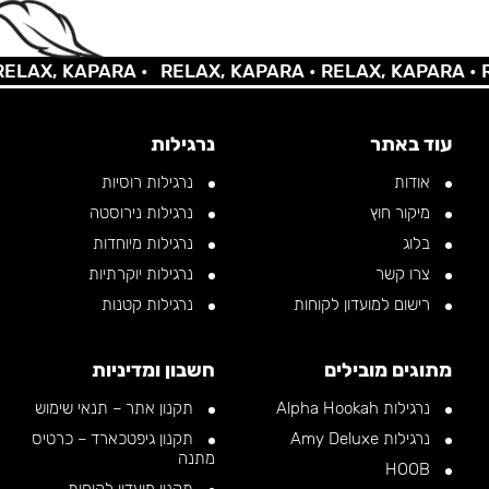
X, KAPARA •
RELAX, KAPARA •
RELAX, KAPARA •
RELA
עוד באתר
נרגילות
אודות
נרגילות רוסיות
מיקור חוץ
נרגילות נירוסטה
בלוג
נרגילות מיוחדות
צרו קשר
נרגילות יוקרתיות
רישום למועדון לקוחות
נרגילות קטנות
מתוגים מובילים
חשבון ומדיניות
נרגילות Alpha Hookah
תקנון אתר – תנאי שימוש
נרגילות Amy Deluxe
תקנון גיפטכארד – כרטיס
מתנה
HOOB