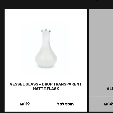
VESSEL GLASS – DROP TRANSPARENT
MATTE FLASK
AL
14
₪
הוסף לסל
119
₪