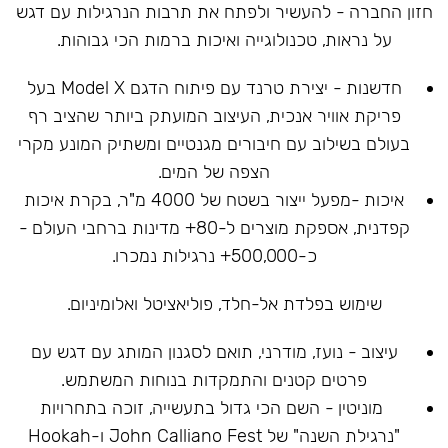
חזון החברה - להעשיר ולפתח את תרבות הנרגילות עם דגש
על נראות, טכנולוגייה ואיכות ברמות הכי גבוהות.
חדשנות - יצירת טרנד עם פיתוח הדגם Model X בעל
פריקת אוויר אנכית, העיצוב המועתק ביותר שהציב רף
בעולם בשילוב עם חיבורים מגנטיים ומשתיק המונע מקרי
הצפה של המים.
איכות -מפעל ייצור בשטח של 4000 מ"ר, בקרת איכות
קפדנית, אספקת מוצרים ל-80+ מדינות ברחבי העולם -
כ-500,000+ נרגילות נמכרו.
שימוש בפלדת אל-חלד, פוליאציטל ואלומיניום.
עיצוב - נועז, מודרני, תואם לסגנון המותג עם דגש עם
פרטים קטנים והתמקדות בנוחות המשתמש.
מוניטין - השם הכי גדול בתעשייה, זוכה בתחרויות
"נרגילת השנה" של John Calliano Fest ו-Hookah