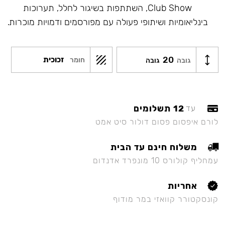
Club Show, השתתפות בשיגור לחלל, תערוכות
בינליאומיות ושיתופי פעולה עם מפורסמים ודמויות מוכרות.
20
זכוכית
חומר
גובה
גובה
12 תשלומים
עד
לורם איפסום פסום דולור סיט אמט
משלוח חינם עד הבית
עמחליף קולורס 10 מונפרד אדנדום
אחריות
קונסקטורר קוואזי במר מודוף