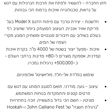
חזון החברה - להעשיר ולפתח את תרבות הנרגילות עם דגש
על נראות, טכנולוגייה ואיכות ברמות הכי גבוהות.
חדשנות - יצירת טרנד עם פיתוח הדגם Model X בעל
פריקת אוויר אנכית, העיצוב המועתק ביותר שהציב רף
בעולם בשילוב עם חיבורים מגנטיים ומשתיק המונע מקרי
הצפה של המים.
איכות -מפעל ייצור בשטח של 4000 מ"ר, בקרת איכות
קפדנית, אספקת מוצרים ל-80+ מדינות ברחבי העולם -
כ-500,000+ נרגילות נמכרו.
שימוש בפלדת אל-חלד, פוליאציטל ואלומיניום.
עיצוב - נועז, מודרני, תואם לסגנון המותג עם דגש עם
פרטים קטנים והתמקדות בנוחות המשתמש.
מוניטין - השם הכי גדול בתעשייה, זוכה בתחרויות
"נרגילת השנה" של John Calliano Fest ו-Hookah