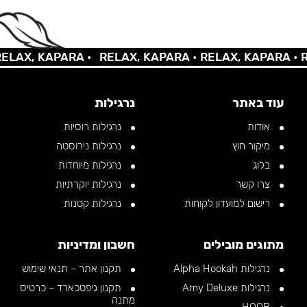
X, KAPARA •
RELAX, KAPARA •
RELAX, KAPARA •
RELA
עוד באתר
נרגילות
אודות
נרגילות רוסיות
מיקור חוץ
נרגילות נירוסטה
בלוג
נרגילות מיוחדות
צרו קשר
נרגילות יוקרתיות
רישום למועדון לקוחות
נרגילות קטנות
מתוגים מובילים
חשבון ומדיניות
נרגילות Alpha Hookah
תקנון אתר – תנאי שימוש
נרגילות Amy Deluxe
תקנון גיפטכארד – כרטיס
מתנה