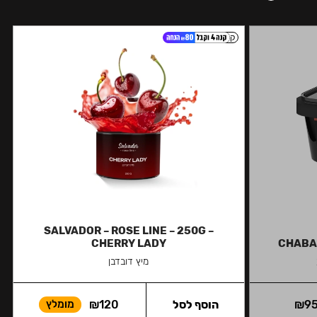
קל
SALVADOR – ROSE LINE – 250G –
CHERRY LADY
CHABAC
מיץ דובדבן
9
₪
הוסף לסל
120
₪
מומלץ