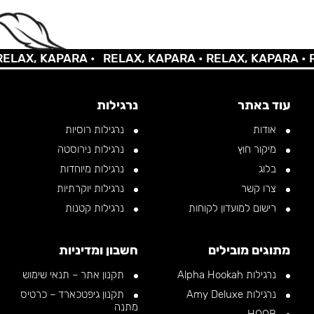
X, KAPARA •
RELAX, KAPARA •
RELAX, KAPARA •
RELA
עוד באתר
נרגילות
אודות
נרגילות רוסיות
מיקור חוץ
נרגילות נירוסטה
בלוג
נרגילות מיוחדות
צרו קשר
נרגילות יוקרתיות
רישום למועדון לקוחות
נרגילות קטנות
מתוגים מובילים
חשבון ומדיניות
נרגילות Alpha Hookah
תקנון אתר – תנאי שימוש
נרגילות Amy Deluxe
תקנון גיפטכארד – כרטיס
מתנה