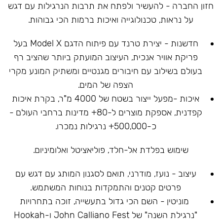
חזון החברה - להעשיר ולפתח את תרבות הנרגילות עם דגש
על נראות, טכנולוגייה ואיכות ברמות הכי גבוהות.
חדשנות - יצירת טרנד עם פיתוח הדגם Model X בעל
פריקת אוויר אנכית, העיצוב המועתק ביותר שהציב רף
בעולם בשילוב עם חיבורים מגנטיים ומשתיק המונע מקרי
הצפה של המים.
איכות -מפעל ייצור בשטח של 4000 מ"ר, בקרת איכות
קפדנית, אספקת מוצרים ל-80+ מדינות ברחבי העולם -
כ-500,000+ נרגילות נמכרו.
שימוש בפלדת אל-חלד, פוליאציטל ואלומיניום.
עיצוב - נועז, מודרני, תואם לסגנון המותג עם דגש עם
פרטים קטנים והתמקדות בנוחות המשתמש.
מוניטין - השם הכי גדול בתעשייה, זוכה בתחרויות
"נרגילת השנה" של John Calliano Fest ו-Hookah