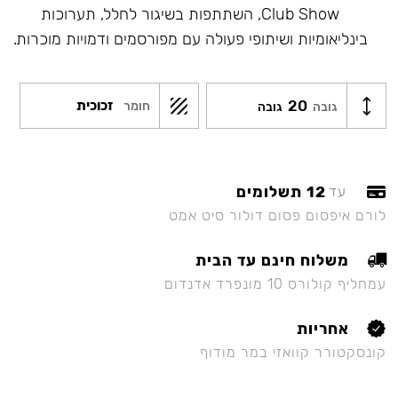
Club Show, השתתפות בשיגור לחלל, תערוכות
בינליאומיות ושיתופי פעולה עם מפורסמים ודמויות מוכרות.
20
זכוכית
חומר
גובה
גובה
12 תשלומים
עד
לורם איפסום פסום דולור סיט אמט
משלוח חינם עד הבית
עמחליף קולורס 10 מונפרד אדנדום
אחריות
קונסקטורר קוואזי במר מודוף