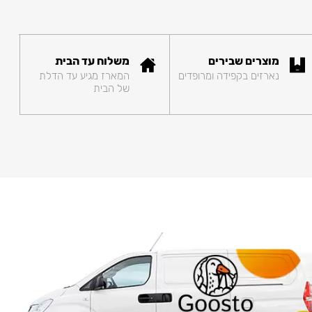
מוצרים שבירים
משלוח עד הבית
נארזים בקפידה ומרופדים
המארז מגיע עד הדלת
של הבית