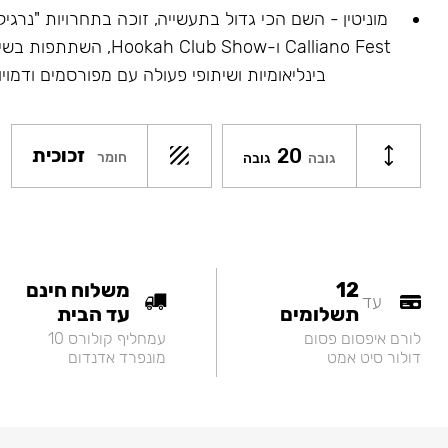
Calliano Fest ו-ah Club Show
בינליאומיות ושיתופי פעולה עם מפורסמים ודמויו
20
זכוכית
חומר
גובה
גובה
12
משלוח חינם
עד
תשלומים
עד הבית
לורם איפסום פסום
עמחליף קולורס 10
דולור סיט אמט
מונפרד אדנדום