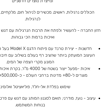
ומייצרת מוצרים חדשניים
הכוללים נרגילות, ראשים, מכשירים לניהול חום, מלקחיים, 
לנרגילות.
חזון החברה - להעשיר ולפתח את תרבות הנרגילות עם דגש על
ואיכות ברמות הכי גבוהות.
חדשנות - יצירת ט
העיצוב המועתק ביותר שהציב רף בעולם בשילוב עם חיבור
המונע מקרי הצפה של המים.
איכות -מפעל ייצור בשטח של 4000
מוצרים ל-80+ מדינות ברחבי העולם - כ-500,000+ נרגילות נמכרו.
שימוש בפלדת אל-חלד, פוליאציטל ואלומיניו
עיצוב - נועז, מודרני, תואם לסגנון המותג עם דגש עם פר
בנוחות המשתמש.