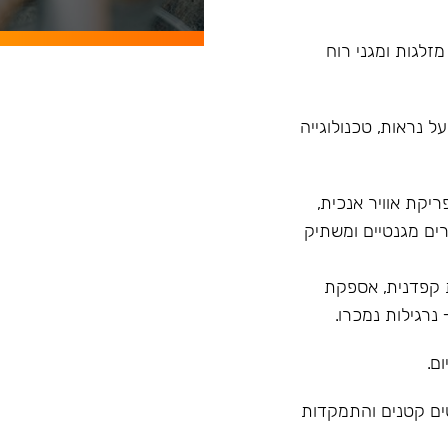
מזלגות ומגני רוח
 נראות, טכנולוגייה
רנד עם פיתוח הדגם Model X בעל פריקת אוויר אנכית,
ים מגנטיים ומשתיק
 מ"ר, בקרת איכות קפדנית, אספקת
ם.
טים קטנים והתמקדות