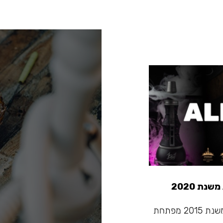
Alpha Hookah - החברה המובילה בתעשיית הנרגילות שמשנת 2015 מפתחת