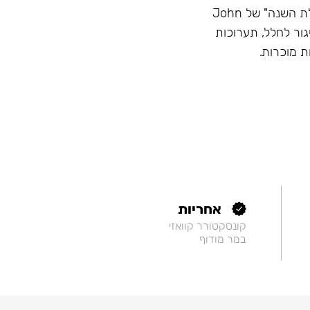
מוניטין - השם הכי גדול בתעשייה, זוכה בתחרויות "נרגילת השנה" של John
Hook, השתתפות בשיגור לחלל, תערוכות
ת מוכרות.
אחריות
קונסקטורר קוואזי
במר מודוף