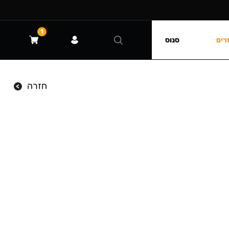
1
רים
סנוס
חזרה