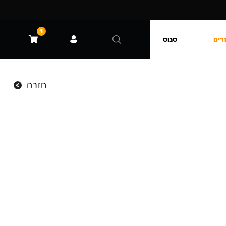
1
רים
סנוס
חזרה