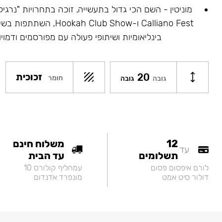
Calliano Fest ו-ah Club Show
בינליאומיות ושיתופי פעולה עם מפורסמים ודמויו
20
זכוכית
חומר
גובה
גובה
12
משלוח חינם
עד
תשלומים
עד הבית
לורם איפסום פסום
עמחליף קולורס 10
דולור סיט אמט
מונפרד אדנדום