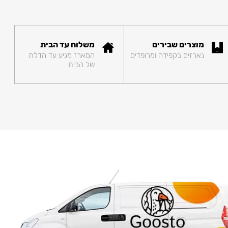
מוצרים שבירים
משלוח עד הבית
נארזים בקפידה ומרופדים
המארז מגיע עד הדלת
של הבית