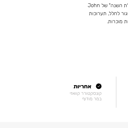
מוניטין - השם הכי גדול בתעשייה, זוכה בתחרויות "נרגילת השנה" של John
Hook, השתתפות בשיגור לחלל, תערוכות
ת מוכרות.
אחריות
קונסקטורר קוואזי
במר מודוף