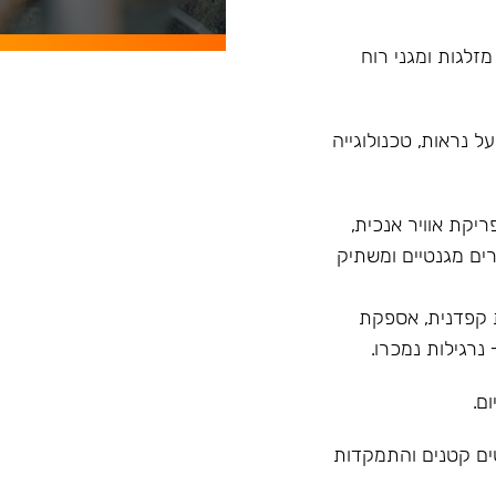
מזלגות ומגני רוח
 נראות, טכנולוגייה
רנד עם פיתוח הדגם Model X בעל פריקת אוויר אנכית,
ים מגנטיים ומשתיק
 מ"ר, בקרת איכות קפדנית, אספקת
ם.
טים קטנים והתמקדות