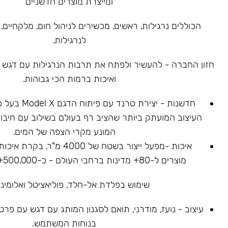
ומייצרת מוצרים חדשניים
הכוללים נרגילות, ראשים, מכשירים לניהול חום, מלקחיים, 
לנרגילות.
חזון החברה - להעשיר ולפתח את תרבות הנרגילות עם דגש על
ואיכות ברמות הכי גבוהות.
חדשנות - יצירת ט
העיצוב המועתק ביותר שהציב רף בעולם בשילוב עם חיבור
המונע מקרי הצפה של המים.
איכות -מפעל ייצור בשטח של 4000
מוצרים ל-80+ מדינות ברחבי העולם - כ-500,000+ נרגילות נמכרו.
שימוש בפלדת אל-חלד, פוליאציטל ואלומיניו
עיצוב - נועז, מודרני, תואם לסגנון המותג עם דגש עם פר
בנוחות המשתמש.