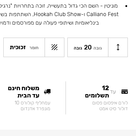
Calliano Fest ו-ah Club Show
בינליאומיות ושיתופי פעולה עם מפורסמים ודמויו
20
זכוכית
חומר
גובה
גובה
12
משלוח חינם
עד
תשלומים
עד הבית
לורם איפסום פסום
עמחליף קולורס 10
דולור סיט אמט
מונפרד אדנדום