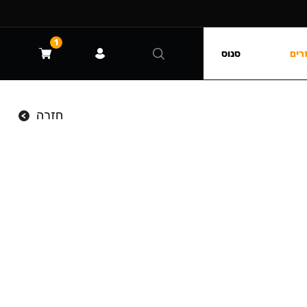
1
רים
סנוס
חזרה