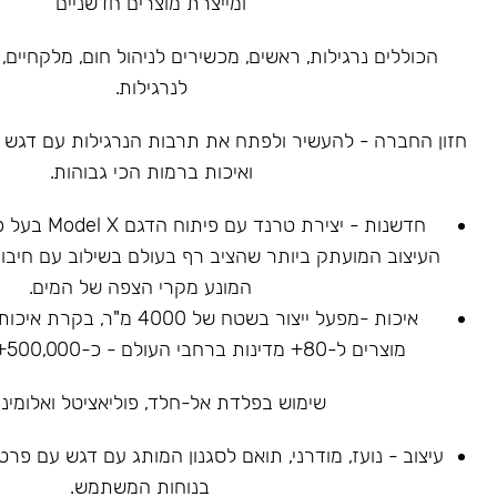
ומייצרת מוצרים חדשניים
הכוללים נרגילות, ראשים, מכשירים לניהול חום, מלקחיים, 
לנרגילות.
חזון החברה - להעשיר ולפתח את תרבות הנרגילות עם דגש על
ואיכות ברמות הכי גבוהות.
חדשנות - יצירת ט
העיצוב המועתק ביותר שהציב רף בעולם בשילוב עם חיבור
המונע מקרי הצפה של המים.
איכות -מפעל ייצור בשטח של 4000
מוצרים ל-80+ מדינות ברחבי העולם - כ-500,000+ נרגילות נמכרו.
שימוש בפלדת אל-חלד, פוליאציטל ואלומיניו
עיצוב - נועז, מודרני, תואם לסגנון המותג עם דגש עם פר
בנוחות המשתמש.