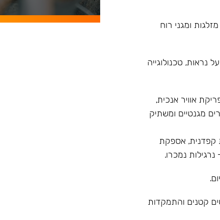
מזלגות ומגני רוח
 נראות, טכנולוגייה
רנד עם פיתוח הדגם Model X בעל פריקת אוויר אנכית,
ים מגנטיים ומשתיק
 מ"ר, בקרת איכות קפדנית, אספקת
ם.
טים קטנים והתמקדות