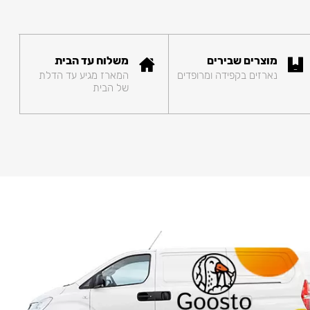
מוצרים שבירים
משלוח עד הבית
נארזים בקפידה ומרופדים
המארז מגיע עד הדלת
של הבית