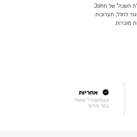
מוניטין - השם הכי גדול בתעשייה, זוכה בתחרויות "נרגילת השנה" של John
Hook, השתתפות בשיגור לחלל, תערוכות
ת מוכרות.
אחריות
קונסקטורר קוואזי
במר מודוף