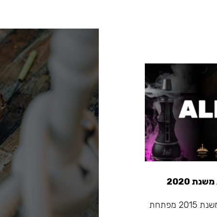
Alpha Hookah - החברה המובילה בתעשיית הנרגילות שמשנת 2015 מפתחת