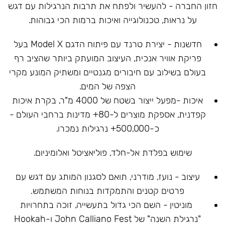
חזון החברה - להעשיר ולפתח את תרבות הנרגילות עם דגש
על נראות, טכנולוגייה ואיכות ברמות הכי גבוהות.
חדשנות - יצירת טרנד עם פיתוח הדגם Model X בעל
פריקת אוויר אנכית, העיצוב המועתק ביותר שהציב רף
בעולם בשילוב עם חיבורים מגנטיים ומשתיק המונע מקרי
הצפה של המים.
איכות -מפעל ייצור בשטח של 4000 מ"ר, בקרת איכות
קפדנית, אספקת מוצרים ל-80+ מדינות ברחבי העולם -
כ-500,000+ נרגילות נמכרו.
שימוש בפלדת אל-חלד, פוליאציטל ואלומיניום.
עיצוב - נועז, מודרני, תואם לסגנון המותג עם דגש עם
פרטים קטנים והתמקדות בנוחות המשתמש.
מוניטין - השם הכי גדול בתעשייה, זוכה בתחרויות
"נרגילת השנה" של John Calliano Fest ו-Hookah