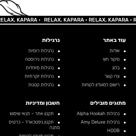
X, KAPARA •
RELAX, KAPARA •
RELAX, KAPARA •
RELA
עוד באתר
נרגילות
אודות
נרגילות רוסיות
מיקור חוץ
נרגילות נירוסטה
בלוג
נרגילות מיוחדות
צרו קשר
נרגילות יוקרתיות
רישום למועדון לקוחות
נרגילות קטנות
מתוגים מובילים
חשבון ומדיניות
נרגילות Alpha Hookah
תקנון אתר – תנאי שימוש
נרגילות Amy Deluxe
תקנון גיפטכארד – כרטיס
מתנה
HOOB