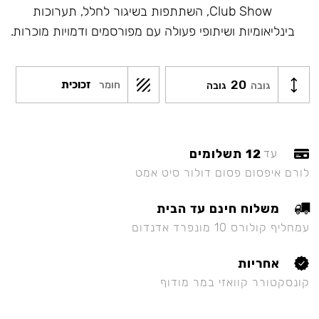
Club Show, השתתפות בשיגור לחלל, תערוכות
בינליאומיות ושיתופי פעולה עם מפורסמים ודמויות מוכרות.
20
זכוכית
חומר
גובה
גובה
12 תשלומים
עד
לורם איפסום פסום דולור סיט אמט
משלוח חינם עד הבית
עמחליף קולורס 10 מונפרד אדנדום
אחריות
קונסקטורר קוואזי במר מודוף