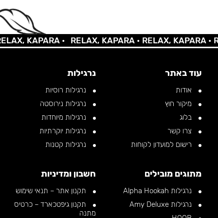
, KAPARA •
RELAX, KAPARA •
RELAX, KAPARA •
RELAX
עוד באתר
נרגילות
אודות
נרגילות רוסיות
מיקור חוץ
נרגילות נירוסטה
בלוג
נרגילות מיוחדות
צרו קשר
נרגילות יוקרתיות
רישום למועדון לקוחות
נרגילות קטנות
מתוגים מובילים
חשבון ומדיניות
נרגילות Alpha Hookah
תקנון אתר – תנאי שימוש
נרגילות Amy Deluxe
תקנון גיפטכארד – כרטיס
מתנה