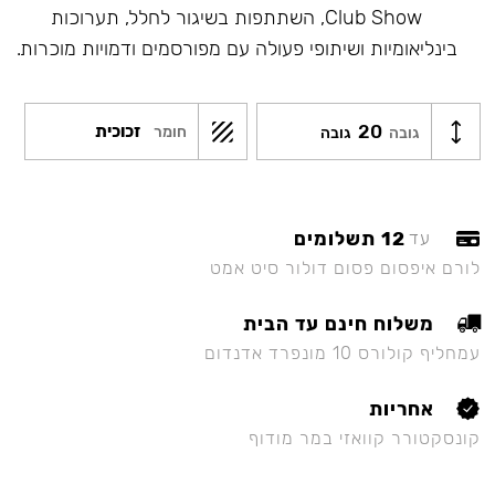
Club Show, השתתפות בשיגור לחלל, תערוכות
בינליאומיות ושיתופי פעולה עם מפורסמים ודמויות מוכרות.
20
זכוכית
חומר
גובה
גובה
12 תשלומים
עד
לורם איפסום פסום דולור סיט אמט
משלוח חינם עד הבית
עמחליף קולורס 10 מונפרד אדנדום
אחריות
קונסקטורר קוואזי במר מודוף