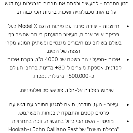
חזון החברה - להעשיר ולפתח את תרבות הנרגילות עם דגש
על נראות, טכנולוגייה ואיכות ברמות הכי גבוהות.
חדשנות - יצירת טרנד עם פיתוח הדגם Model X בעל
פריקת אוויר אנכית, העיצוב המועתק ביותר שהציב רף
בעולם בשילוב עם חיבורים מגנטיים ומשתיק המונע מקרי
הצפה של המים.
איכות -מפעל ייצור בשטח של 4000 מ"ר, בקרת איכות
קפדנית, אספקת מוצרים ל-80+ מדינות ברחבי העולם -
כ-500,000+ נרגילות נמכרו.
שימוש בפלדת אל-חלד, פוליאציטל ואלומיניום.
עיצוב - נועז, מודרני, תואם לסגנון המותג עם דגש עם
פרטים קטנים והתמקדות בנוחות המשתמש.
מוניטין - השם הכי גדול בתעשייה, זוכה בתחרויות
"נרגילת השנה" של John Calliano Fest ו-Hookah