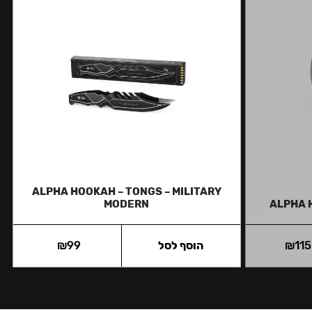
ALPHA HOOKAH – TONGS – MILITARY
MODERN
ALPHA 
115
₪
הוסף לסל
99
₪