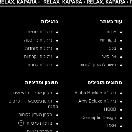
X, KAPARA •
RELAX, KAPARA •
RELAX, KAPARA •
RELA
עוד באתר
נרגילות
אודות
נרגילות רוסיות
מיקור חוץ
נרגילות נירוסטה
בלוג
נרגילות מיוחדות
צרו קשר
נרגילות יוקרתיות
רישום למועדון לקוחות
נרגילות קטנות
מתוגים מובילים
חשבון ומדיניות
נרגילות Alpha Hookah
תקנון אתר – תנאי שימוש
נרגילות Amy Deluxe
תקנון גיפטכארד – כרטיס
מתנה
HOOB
תקנון מועדון לקוחות
Conceptic Design
מדיניות פרטיות
?
DSH
הצהרת נגישות