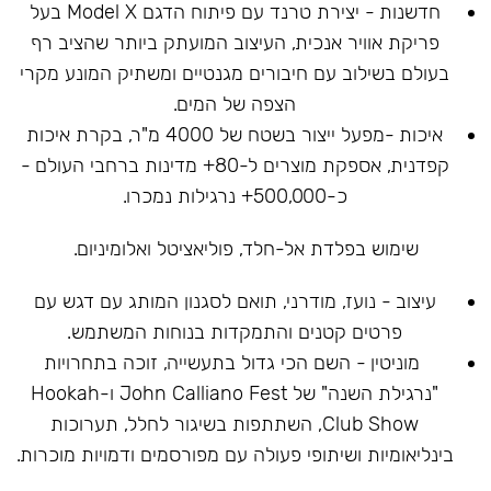
חדשנות - יצירת טרנד עם פיתוח הדגם Model X בעל
פריקת אוויר אנכית, העיצוב המועתק ביותר שהציב רף
בעולם בשילוב עם חיבורים מגנטיים ומשתיק המונע מקרי
הצפה של המים.
איכות -מפעל ייצור בשטח של 4000 מ"ר, בקרת איכות
קפדנית, אספקת מוצרים ל-80+ מדינות ברחבי העולם -
כ-500,000+ נרגילות נמכרו.
שימוש בפלדת אל-חלד, פוליאציטל ואלומיניום.
עיצוב - נועז, מודרני, תואם לסגנון המותג עם דגש עם
פרטים קטנים והתמקדות בנוחות המשתמש.
מוניטין - השם הכי גדול בתעשייה, זוכה בתחרויות
"נרגילת השנה" של John Calliano Fest ו-Hookah
Club Show, השתתפות בשיגור לחלל, תערוכות
בינליאומיות ושיתופי פעולה עם מפורסמים ודמויות מוכרות.