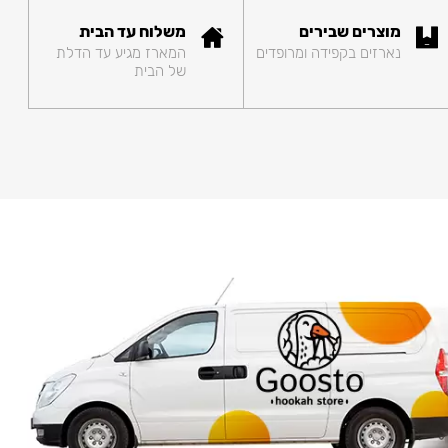
מוצרים שבירים
משלוח עד הבית
נארזים בקפידה ומרופדים
המארז מגיע עד הדלת
של הבית