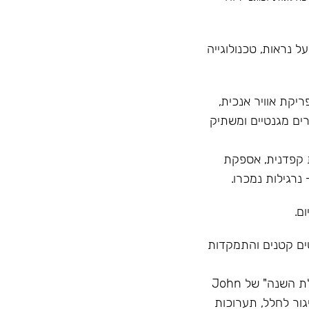
 נראות, טכנולוגייה
רנד עם פיתוח הדגם Model X בעל פריקת אוויר אנכית,
ים מגנטיים ומשתיק
 מ"ר, בקרת איכות קפדנית, אספקת
ם.
טים קטנים והתמקדות
מוניטין - השם הכי גדול בתעשייה, זוכה בתחרויות "נרגילת השנה" של John
Hook, השתתפות בשיגור לחלל, תערוכות