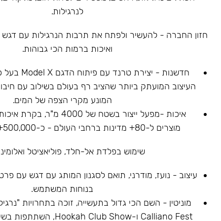
לנרגילות.
חזון החברה - להעשיר ולפתח את תרבות הנרגילות עם דגש על
ואיכות ברמות הכי גבוהות.
חדשנות - יצירת ט
העיצוב המועתק ביותר שהציב רף בעולם בשילוב עם חיבור
המונע מקרי הצפה של המים.
איכות -מפעל ייצור בשטח של 4000
מוצרים ל-80+ מדינות ברחבי העולם - כ-500,000+ נרגילות נמכרו.
שימוש בפלדת אל-חלד, פוליאציטל ואלומיניו
עיצוב - נועז, מודרני, תואם לסגנון המותג עם דגש עם פר
בנוחות המשתמש.
Calliano Fest ו-ah Club Show