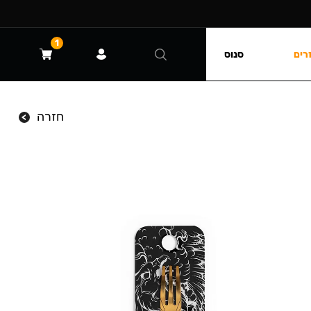
1
רים
סנוס
חזרה