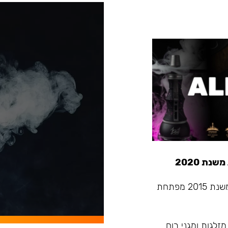
Alpha Hookah - החברה המובילה בתעשיית הנרגילות שמשנת 2015 מפתחת
מזלגות ומגני רוח