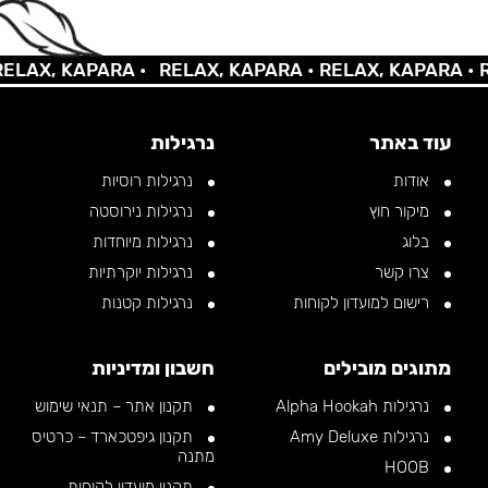
X, KAPARA •
RELAX, KAPARA •
RELAX, KAPARA •
RELA
עוד באתר
נרגילות
אודות
נרגילות רוסיות
מיקור חוץ
נרגילות נירוסטה
בלוג
נרגילות מיוחדות
צרו קשר
נרגילות יוקרתיות
רישום למועדון לקוחות
נרגילות קטנות
מתוגים מובילים
חשבון ומדיניות
נרגילות Alpha Hookah
תקנון אתר – תנאי שימוש
נרגילות Amy Deluxe
תקנון גיפטכארד – כרטיס
מתנה
HOOB
תקנון מועדון לקוחות