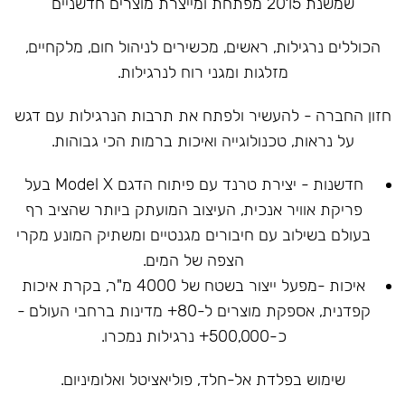
שמשנת 2015 מפתחת ומייצרת מוצרים חדשניים
הכוללים נרגילות, ראשים, מכשירים לניהול חום, מלקחיים,
מזלגות ומגני רוח לנרגילות.
חזון החברה - להעשיר ולפתח את תרבות הנרגילות עם דגש
על נראות, טכנולוגייה ואיכות ברמות הכי גבוהות.
חדשנות - יצירת טרנד עם פיתוח הדגם Model X בעל
פריקת אוויר אנכית, העיצוב המועתק ביותר שהציב רף
בעולם בשילוב עם חיבורים מגנטיים ומשתיק המונע מקרי
הצפה של המים.
איכות -מפעל ייצור בשטח של 4000 מ"ר, בקרת איכות
קפדנית, אספקת מוצרים ל-80+ מדינות ברחבי העולם -
כ-500,000+ נרגילות נמכרו.
שימוש בפלדת אל-חלד, פוליאציטל ואלומיניום.