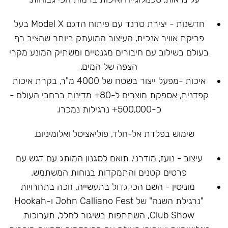
חדשנות - יצירת טרנד עם פיתוח הדגם Model X בעל
פריקת אוויר אנכית, העיצוב המועתק ביותר שהציב רף
בעולם בשילוב עם חיבורים מגנטיים ומשתיק המונע מקרי
הצפה של המים.
איכות -מפעל ייצור בשטח של 4000 מ"ר, בקרת איכות
קפדנית, אספקת מוצרים ל-80+ מדינות ברחבי העולם -
כ-500,000+ נרגילות נמכרו.
שימוש בפלדת אל-חלד, פוליאציטל ואלומיניום.
עיצוב - נועז, מודרני, תואם לסגנון המותג עם דגש עם
פרטים קטנים והתמקדות בנוחות המשתמש.
מוניטין - השם הכי גדול בתעשייה, זוכה בתחרויות
"נרגילת השנה" של John Calliano Fest ו-Hookah
Club Show, השתתפות בשיגור לחלל, תערוכות