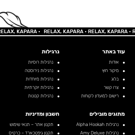
X, KAPARA •
RELAX, KAPARA •
RELAX, KAPARA •
RELA
עוד באתר
נרגילות
אודות
נרגילות רוסיות
מיקור חוץ
נרגילות נירוסטה
בלוג
נרגילות מיוחדות
צרו קשר
נרגילות יוקרתיות
רישום למועדון לקוחות
נרגילות קטנות
מתוגים מובילים
חשבון ומדיניות
נרגילות Alpha Hookah
תקנון אתר – תנאי שימוש
נרגילות Amy Deluxe
תקנון גיפטכארד – כרטיס