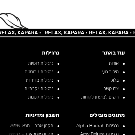
X, KAPARA •
RELAX, KAPARA •
RELAX, KAPARA •
RELA
עוד באתר
נרגילות
אודות
נרגילות רוסיות
מיקור חוץ
נרגילות נירוסטה
בלוג
נרגילות מיוחדות
צרו קשר
נרגילות יוקרתיות
רישום למועדון לקוחות
נרגילות קטנות
מתוגים מובילים
חשבון ומדיניות
נרגילות Alpha Hookah
תקנון אתר – תנאי שימוש
נרגילות Amy Deluxe
תקנון גיפטכארד – כרטיס