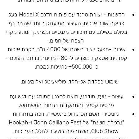
חדשנות - יצירת טרנד עם פיתוח הדגם Model X בעל
פריקת אוויר אנכית, העיצוב המועתק ביותר שהציב רף
בעולם בשילוב עם חיבורים מגנטיים ומשתיק המונע מקרי
הצפה של המים.
איכות -מפעל ייצור בשטח של 4000 מ"ר, בקרת איכות
קפדנית, אספקת מוצרים ל-80+ מדינות ברחבי העולם -
כ-500,000+ נרגילות נמכרו.
שימוש בפלדת אל-חלד, פוליאציטל ואלומיניום.
עיצוב - נועז, מודרני, תואם לסגנון המותג עם דגש עם
פרטים קטנים והתמקדות בנוחות המשתמש.
מוניטין - השם הכי גדול בתעשייה, זוכה בתחרויות
"נרגילת השנה" של John Calliano Fest ו-Hookah
Club Show, השתתפות בשיגור לחלל, תערוכות