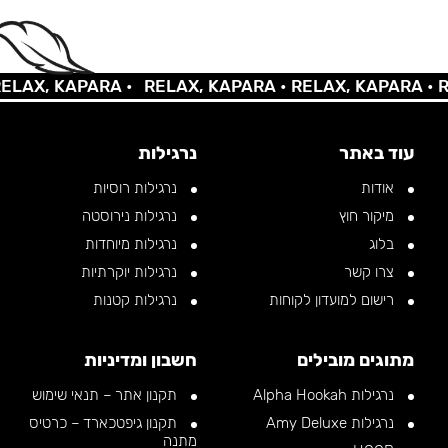
X, KAPARA •
RELAX, KAPARA •
RELAX, KAPARA •
RELA
עוד באתר
נרגילות
אודות
נרגילות רוסיות
מיקור חוץ
נרגילות נירוסטה
בלוג
נרגילות מיוחדות
צרו קשר
נרגילות יוקרתיות
רישום למועדון לקוחות
נרגילות קטנות
מתוגים מובילים
חשבון ומדיניות
נרגילות Alpha Hookah
תקנון אתר – תנאי שימוש
נרגילות Amy Deluxe
תקנון גיפטכארד – כרטיס
מתנה