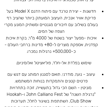
חדשנות - יצירת טרנד עם פיתוח הדגם Model X בעל
פריקת אוויר אנכית, העיצוב המועתק ביותר שהציב רף
בעולם בשילוב עם חיבורים מגנטיים ומשתיק המונע מקרי
הצפה של המים.
איכות -מפעל ייצור בשטח של 4000 מ"ר, בקרת איכות
קפדנית, אספקת מוצרים ל-80+ מדינות ברחבי העולם -
כ-500,000+ נרגילות נמכרו.
שימוש בפלדת אל-חלד, פוליאציטל ואלומיניום.
עיצוב - נועז, מודרני, תואם לסגנון המותג עם דגש עם
פרטים קטנים והתמקדות בנוחות המשתמש.
מוניטין - השם הכי גדול בתעשייה, זוכה בתחרויות
"נרגילת השנה" של John Calliano Fest ו-Hookah
Club Show, השתתפות בשיגור לחלל, תערוכות