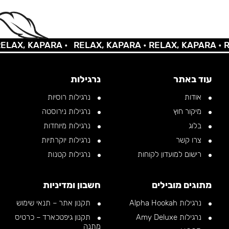
X, KAPARA •
RELAX, KAPARA •
RELAX, KAPARA •
RELA
עוד באתר
נרגילות
אודות
נרגילות רוסיות
מיקור חוץ
נרגילות נירוסטה
בלוג
נרגילות מיוחדות
צרו קשר
נרגילות יוקרתיות
רישום למועדון לקוחות
נרגילות קטנות
מתוגים מובילים
חשבון ומדיניות
נרגילות Alpha Hookah
תקנון אתר – תנאי שימוש
נרגילות Amy Deluxe
תקנון גיפטכארד – כרטיס
מתנה