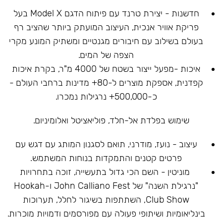
חדשנות - יצירת טרנד עם פיתוח הדגם Model X בעל
פריקת אוויר אנכית, העיצוב המועתק ביותר שהציב רף
בעולם בשילוב עם חיבורים מגנטיים ומשתיק המונע מקרי
הצפה של המים.
איכות -מפעל ייצור בשטח של 4000 מ"ר, בקרת איכות
קפדנית, אספקת מוצרים ל-80+ מדינות ברחבי העולם -
כ-500,000+ נרגילות נמכרו.
שימוש בפלדת אל-חלד, פוליאציטל ואלומיניום.
עיצוב - נועז, מודרני, תואם לסגנון המותג עם דגש עם
פרטים קטנים והתמקדות בנוחות המשתמש.
מוניטין - השם הכי גדול בתעשייה, זוכה בתחרויות
"נרגילת השנה" של John Calliano Fest ו-Hookah
Club Show, השתתפות בשיגור לחלל, תערוכות
בינליאומיות ושיתופי פעולה עם מפורסמים ודמויות מוכרות.