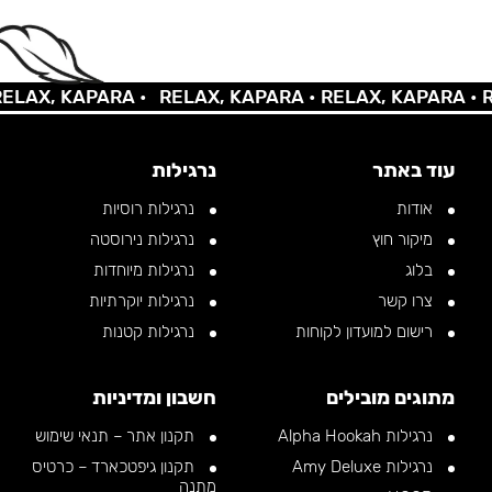
X, KAPARA •
RELAX, KAPARA •
RELAX, KAPARA •
RELA
עוד באתר
נרגילות
אודות
נרגילות רוסיות
מיקור חוץ
נרגילות נירוסטה
בלוג
נרגילות מיוחדות
צרו קשר
נרגילות יוקרתיות
רישום למועדון לקוחות
נרגילות קטנות
מתוגים מובילים
חשבון ומדיניות
נרגילות Alpha Hookah
תקנון אתר – תנאי שימוש
נרגילות Amy Deluxe
תקנון גיפטכארד – כרטיס
מתנה