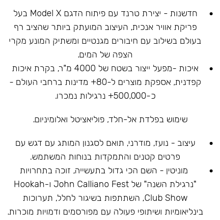
חדשנות - יצירת טרנד עם פיתוח הדגם Model X בעל
פריקת אוויר אנכית, העיצוב המועתק ביותר שהציב רף
בעולם בשילוב עם חיבורים מגנטיים ומשתיק המונע מקרי
הצפה של המים.
איכות -מפעל ייצור בשטח של 4000 מ"ר, בקרת איכות
קפדנית, אספקת מוצרים ל-80+ מדינות ברחבי העולם -
כ-500,000+ נרגילות נמכרו.
שימוש בפלדת אל-חלד, פוליאציטל ואלומיניום.
עיצוב - נועז, מודרני, תואם לסגנון המותג עם דגש עם
פרטים קטנים והתמקדות בנוחות המשתמש.
מוניטין - השם הכי גדול בתעשייה, זוכה בתחרויות
"נרגילת השנה" של John Calliano Fest ו-Hookah
Club Show, השתתפות בשיגור לחלל, תערוכות
בינליאומיות ושיתופי פעולה עם מפורסמים ודמויות מוכרות.